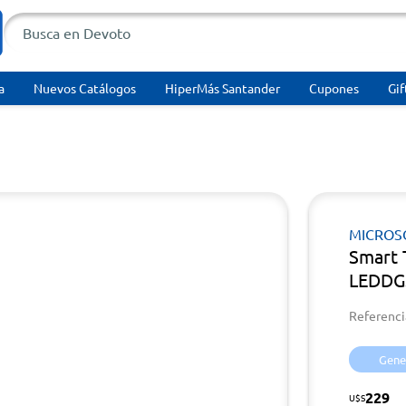
a
Nuevos Catálogos
HiperMás Santander
Cupones
Gif
MICROS
Smart 
LEDDG
Referenci
Gener
229
U$S