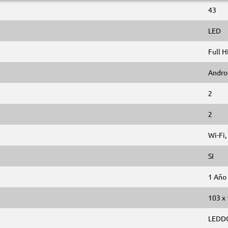
43
LED
Full 
Andro
2
2
Wi-Fi,
SI
1 Año
103 x 
LEDD