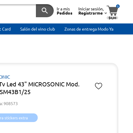
0
Ir a mis
Iniciar sesión,
Pedidos
Registrarme
$0,00
t Card
Salón del vino club
Zonas de entrega Modo Ya
ONIC
Tv Led 43" MICROSONIC Mod.
SM43B1/25
a: 908573
a stickers extra