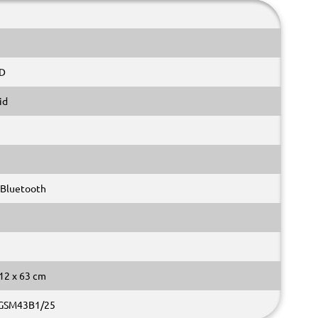
HD
id
 Bluetooth
12 x 63 cm
GSM43B1/25