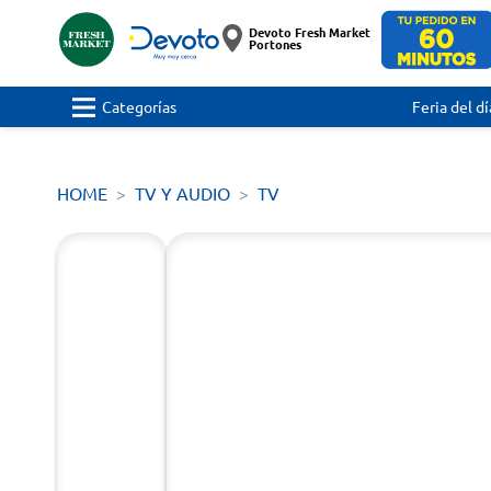
Devoto Fresh Market
Portones
Categorías
Feria del dí
HOME
TV Y AUDIO
TV