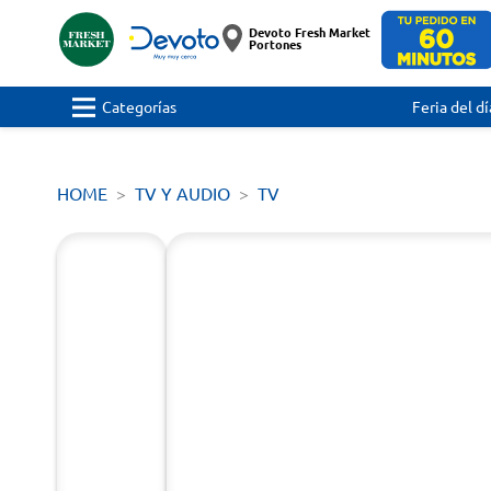
Devoto Fresh Market
Portones
Categorías
Feria del dí
HOME
TV Y AUDIO
TV