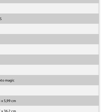
S
oto magic
4 x 5,99 cm
7 x 36,2 cm