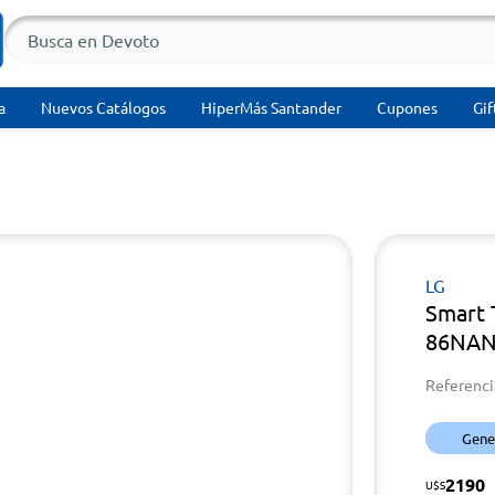
a
Nuevos Catálogos
HiperMás Santander
Cupones
Gif
LG
Smart 
86NAN
Referenci
Gener
2190
U$S