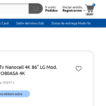
0
Ir a mis
Iniciar sesión,
Pedidos
Registrarme
$0,00
t Card
Salón del vino club
Zonas de entrega Modo Ya
Tv Nanocell 4K 86" LG Mod.
O80ASA 4K
a: 908973
a stickers extra