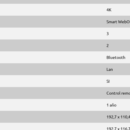
4K
Smart WebO
3
2
Bluetooth
Lan
SI
Control rem
1 año
192,7 x 110,
192,7 x 116,