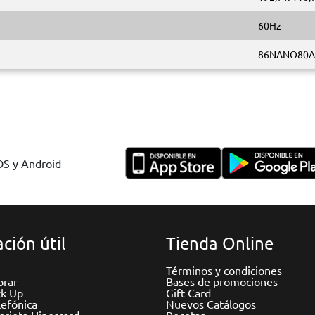
60Hz
86NANO80A
IOS y Android
ción útil
Tienda Online
Términos y condiciones
rar
Bases de promociones
ck Up
Gift Card
efónica
Nuevos Catálogos