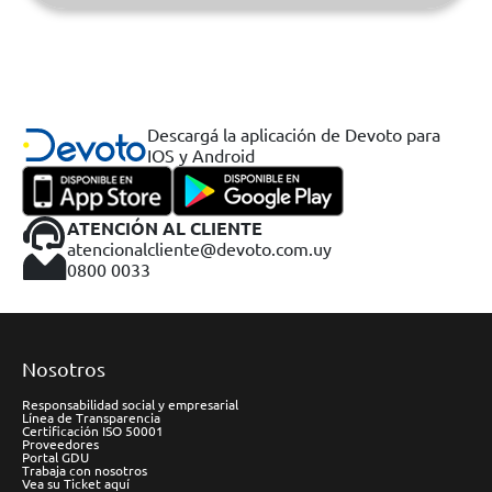
Descargá la aplicación de Devoto para
IOS y Android
ATENCIÓN AL CLIENTE
atencionalcliente@devoto.com.uy
0800 0033
Nosotros
Responsabilidad social y empresarial
Línea de Transparencia
Certificación ISO 50001
Proveedores
Portal GDU
Trabaja con nosotros
Vea su Ticket aquí