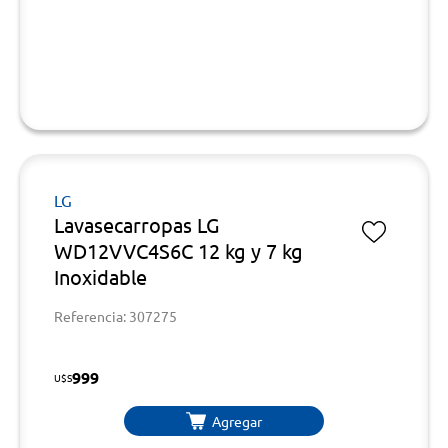
LG
Lavasecarropas LG
WD12VVC4S6C 12 kg y 7 kg
Inoxidable
Referencia: 307275
999
U$S
Agregar