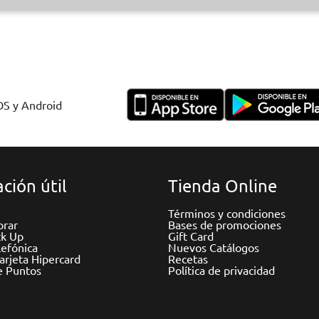
IOS y Android
ción útil
Tienda Online
Términos y condiciones
rar
Bases de promociones
ck Up
Gift Card
efónica
Nuevos Catálogos
Tarjeta Hipercard
Recetas
e Puntos
Política de privacidad