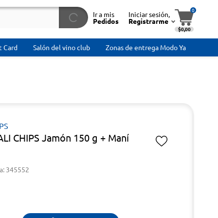
0
Ir a mis
Iniciar sesión,
Pedidos
Registrarme
$0,00
t Card
Salón del vino club
Zonas de entrega Modo Ya
IPS
ALI CHIPS Jamón 150 g + Maní
a: 345552