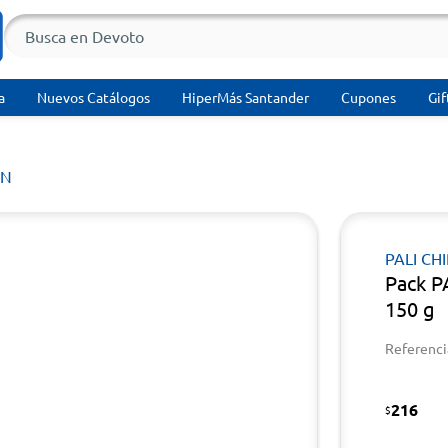
a
Nuevos Catálogos
HiperMás Santander
Cupones
Gif
ÍN
PALI CH
Pack P
150 g
Referenci
216
$