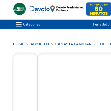
Devoto Fresh Market
Portones
Categorías
Feria del dí
HOME
ALMACÉN
CANASTA FAMILIAR
COPET