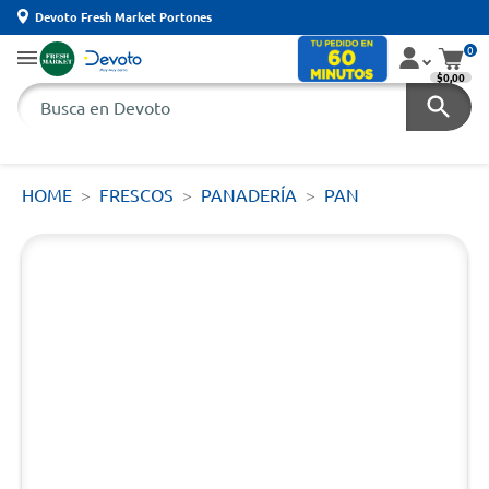
Devoto Fresh Market Portones
0
$0,00
HOME
FRESCOS
PANADERÍA
PAN