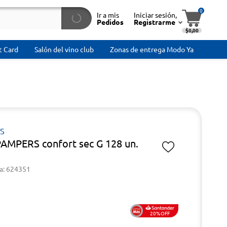
0
Ir a mis
Iniciar sesión,
Pedidos
Registrarme
$0,00
t Card
Salón del vino club
Zonas de entrega Modo Ya
S
PAMPERS confort sec G 128 un.
a: 624351
20%OFF