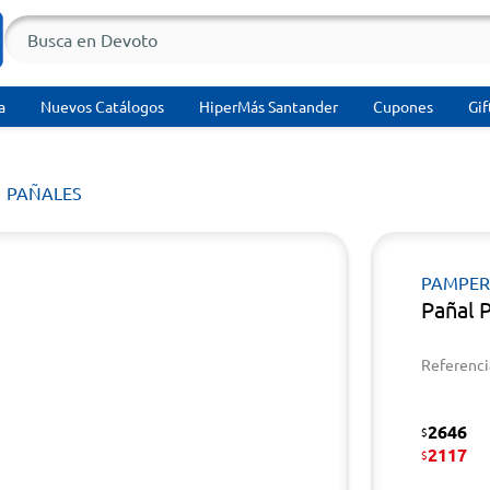
a
Nuevos Catálogos
HiperMás Santander
Cupones
Gif
PAÑALES
PAMPER
Pañal 
Referenci
2646
$
2117
$