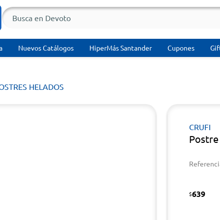
a
Nuevos Catálogos
HiperMás Santander
Cupones
Gif
POSTRES HELADOS
CRUFI
Postre
Referenci
639
$