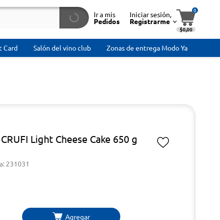
0
Ir a mis
Iniciar sesión,
Pedidos
Registrarme
$0,00
t Card
Salón del vino club
Zonas de entrega Modo Ya
 CRUFI Light Cheese Cake 650 g
a: 231031
Agregar