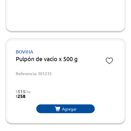
BOVINA
Pulpón de vacío x 500 g
Referencia: 301235
515
$
/ kg
258
$
Agregar