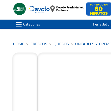
Devoto Fresh Market
Portones
Categorías
Feria del dí
HOME
FRESCOS
QUESOS
UNTABLES Y CREM