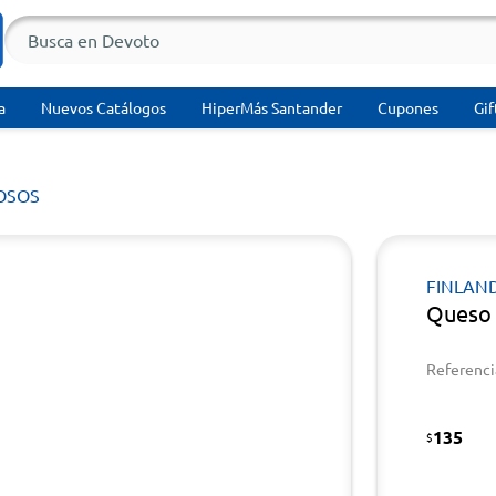
a
Nuevos Catálogos
HiperMás Santander
Cupones
Gif
OSOS
FINLAN
Queso 
Referenci
135
$