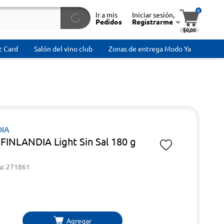
0
Ir a mis
Iniciar sesión,
Pedidos
Registrarme
$0,00
t Card
Salón del vino club
Zonas de entrega Modo Ya
DIA
FINLANDIA Light Sin Sal 180 g
a: 271861
Agregar