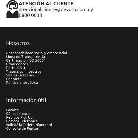
ATENCIÓN AL CLIENTE
atencionalcliente@devoto.com.uy
0800 0033
Nosotros
Responsabilidad social y empresarial
Línea de Transparencia
Certificación ISO 50001
Proveedores
Portal GDU
Trabaja con nosotros
Vea su Ticket aquí
Contacto
Política energética
Información útil
Locales
Cómo comprar
Pedidos Pick Up
Compra Telefónica
Solicitá la Tarjeta Hipercard
Consulta de Puntos