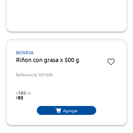
BOVINA
Riñon con grasa x 500 g
Referencia: 301308
185
$
/ kg
93
$
Agregar