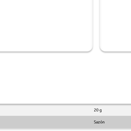
20 g
Sazón