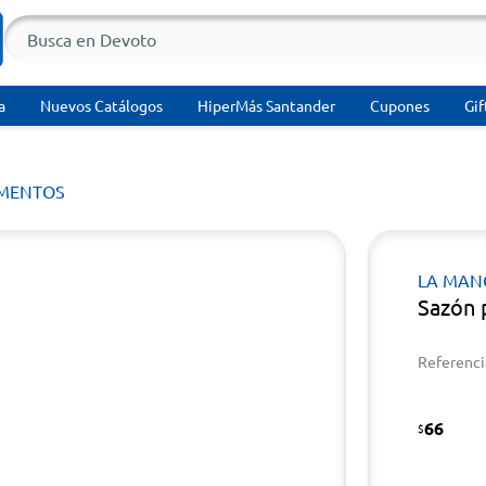
a
Nuevos Catálogos
HiperMás Santander
Cupones
Gif
MENTOS
LA MAN
Sazón 
Referenci
66
$