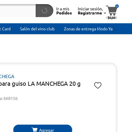
0
Ir a mis
Iniciar sesión,
Pedidos
Registrarme
$0,00
t Card
Salón del vino club
Zonas de entrega Modo Ya
CHEGA
para guiso LA MANCHEGA 20 g
a: 668156
Agregar