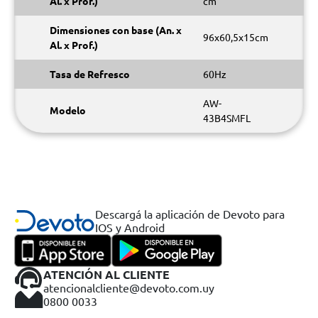
Al. x Prof.)
cm
Dimensiones con base (An. x
96x60,5x15cm
Al. x Prof.)
Tasa de Refresco
60Hz
AW-
Modelo
43B4SMFL
Descargá la aplicación de Devoto para
IOS y Android
ATENCIÓN AL CLIENTE
atencionalcliente@devoto.com.uy
0800 0033