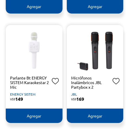
Agregar
Agregar
Parlante Bt ENERGY
Micrófonos
SISTEM Karaokestar 2
Inalámbricos JBL
Mic
Partybox x 2
ENERGY SISTEM
JBL
149
169
U$S
U$S
Agregar
Agregar