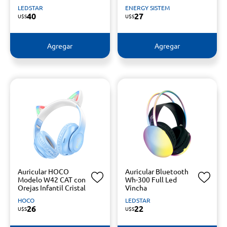
LEDSTAR
ENERGY SISTEM
40
27
U$S
U$S
Agregar
Agregar
Auricular HOCO
Auricular Bluetooth
Modelo W42 CAT con
Wh-300 Full Led
Orejas Infantil Cristal
Vincha
HOCO
LEDSTAR
26
22
U$S
U$S