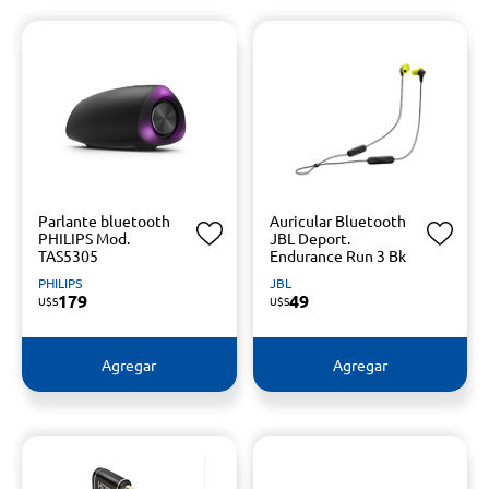
Parlante bluetooth
Auricular Bluetooth
PHILIPS Mod.
JBL Deport.
TAS5305
Endurance Run 3 Bk
PHILIPS
JBL
179
49
U$S
U$S
Agregar
Agregar