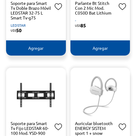
Soporte para Smart
Parlante Bt Stitch
Tv Doble Brazo Móvil
Con 2 Mic Mod.
LEDSTAR 32-75 L
C050D Bat Lithium
Smart Tv-g75
-
85
LEDSTAR
U$S
50
U$S
Agregar
Agregar
Soporte para Smart
Auricular bluetooth
Tv Fijo LEDSTAR 60-
ENERGY SISTEM
100 Mod. YSD-900
sport 1 + snow