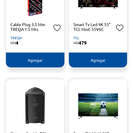
Cable Plug 3.5 Mm
Smart Tv Led 4K 55"
TREQA 1.5 Mts
TCL Mod. 55V6C
TREQA
TCL
4
479
U$S
U$S
Agregar
Agregar