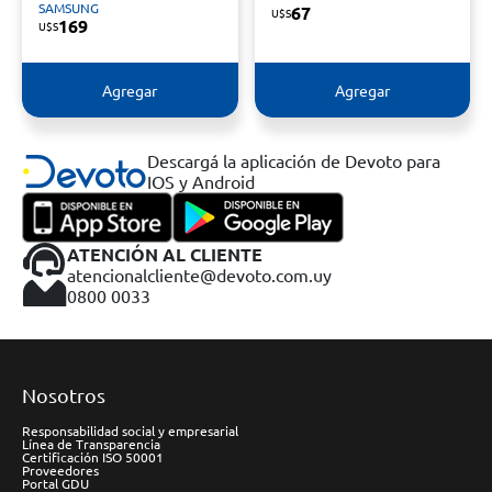
SAMSUNG
67
U$S
169
U$S
Agregar
Agregar
Descargá la aplicación de Devoto para
IOS y Android
ATENCIÓN AL CLIENTE
atencionalcliente@devoto.com.uy
0800 0033
Nosotros
Responsabilidad social y empresarial
Línea de Transparencia
Certificación ISO 50001
Proveedores
Portal GDU