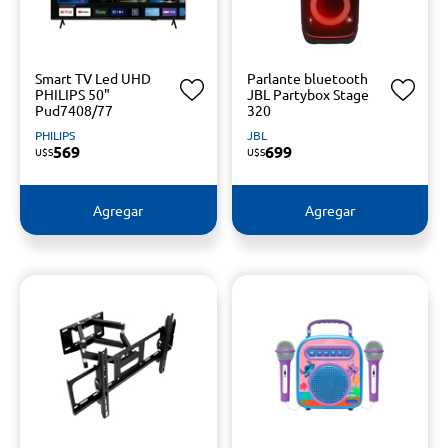
Smart TV Led UHD
Parlante bluetooth
PHILIPS 50"
JBL Partybox Stage
Pud7408/77
320
PHILIPS
JBL
569
699
U$S
U$S
Agregar
Agregar