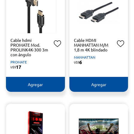
Cable hdmi
Cable HDMI
PROMATE Mod.
MANHATTAN M/M
PROLINK4K-300 3m
1,8 m 4K blindado
con ángulo
MANHATTAN
6
PROMATE
U$S
17
U$S
Agregar
Agregar