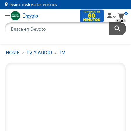
Devoto Fresh Market Portones
0
$0,00
HOME
TV Y AUDIO
TV