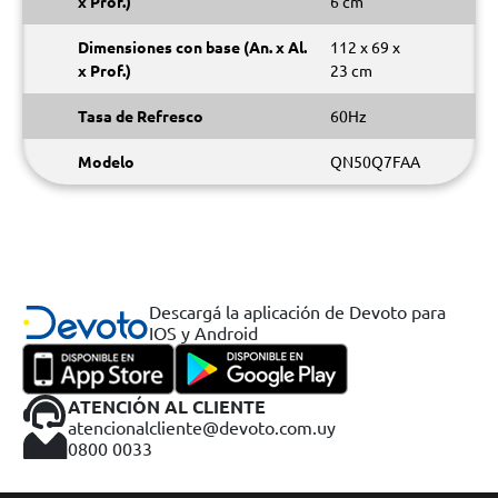
x Prof.)
6 cm
Dimensiones con base (An. x Al.
112 x 69 x
x Prof.)
23 cm
Tasa de Refresco
60Hz
Modelo
QN50Q7FAA
Descargá la aplicación de Devoto para
IOS y Android
ATENCIÓN AL CLIENTE
atencionalcliente@devoto.com.uy
0800 0033