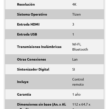
Resolución
4K
Sistema Operativo
Tizen
Entrada HDMI
3
Entrada USB
1
Wi-Fi,
Transmisiones Inalámbricas
Bluetooth
Otras Conexiones
Lan
Sintonizador Digital
SI
Control
Incluye
remoto
Garantía
1 año
Dimensiones sin base (An. x Al.
112 x 64.7 x