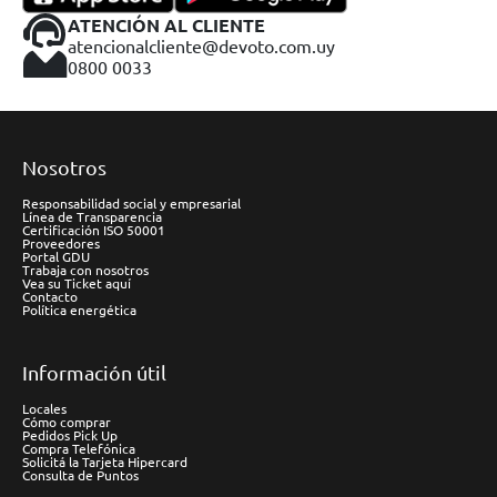
ATENCIÓN AL CLIENTE
atencionalcliente@devoto.com.uy
0800 0033
Nosotros
Responsabilidad social y empresarial
Línea de Transparencia
Certificación ISO 50001
Proveedores
Portal GDU
Trabaja con nosotros
Vea su Ticket aquí
Contacto
Política energética
Información útil
Locales
Cómo comprar
Pedidos Pick Up
Compra Telefónica
Solicitá la Tarjeta Hipercard
Consulta de Puntos