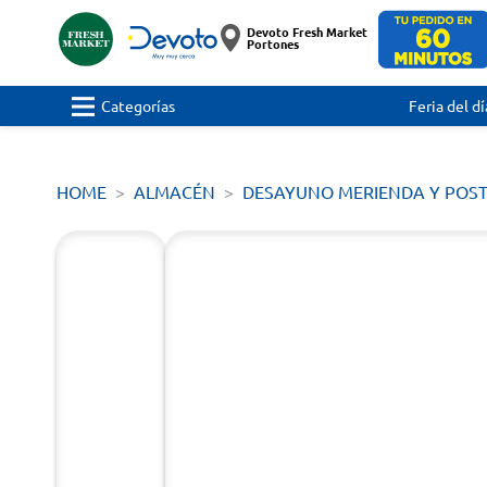
Devoto Fresh Market
Portones
Categorías
Feria del dí
HOME
ALMACÉN
DESAYUNO MERIENDA Y POS