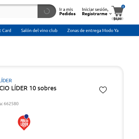
0
Ir a mis
Iniciar sesión,
Pedidos
Registrarme
$0,00
t Card
Salón del vino club
Zonas de entrega Modo Ya
LÍDER
CIO LÍDER 10 sobres
a: 662580