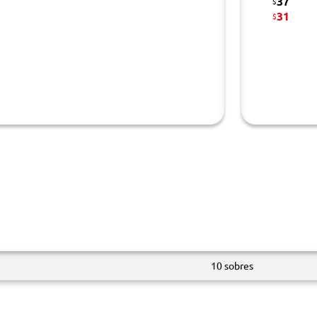
37
$
31
$
10 sobres