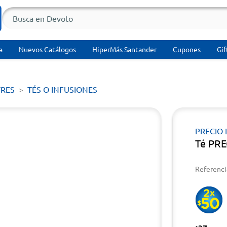
a
Nuevos Catálogos
HiperMás Santander
Cupones
Gif
TRES
TÉS O INFUSIONES
PRECIO 
Té PRE
Referenci