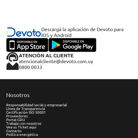
Descargá la aplicación de Devoto para
IOS y Android
ATENCIÓN AL CLIENTE
atencionalcliente@devoto.com.uy
0800 0033
Nosotros
Responsabilidad social y empresarial
Línea de Transparencia
Certificación ISO 50001
Proveedores
Portal GDU
Trabaja con nosotros
Vea su Ticket aquí
Contacto
Política energética