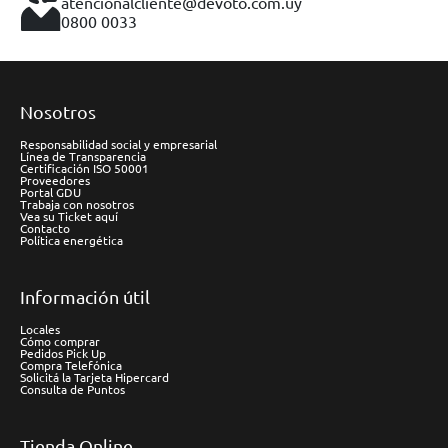
atencionalcliente@devoto.com.uy
0800 0033
Nosotros
Responsabilidad social y empresarial
Línea de Transparencia
Certificación ISO 50001
Proveedores
Portal GDU
Trabaja con nosotros
Vea su Ticket aquí
Contacto
Política energética
Información útil
Locales
Cómo comprar
Pedidos Pick Up
Compra Telefónica
Solicitá la Tarjeta Hipercard
Consulta de Puntos
Tienda Online