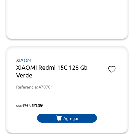
XIAOMI
XIAOMI Redmi 15C 128 Gb
Verde
Referencia: 470701
149
179
U$S
U$S
Agregar