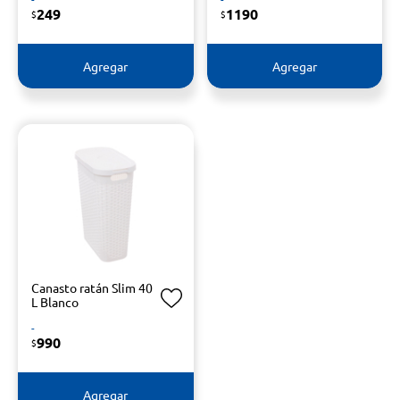
249
1190
$
$
Agregar
Agregar
Canasto ratán Slim 40
L Blanco
-
990
$
Agregar