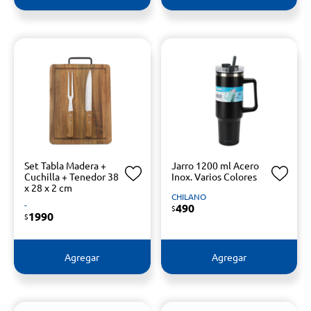
Set Tabla Madera +
Jarro 1200 ml Acero
Cuchilla + Tenedor 38
Inox. Varios Colores
x 28 x 2 cm
CHILANO
-
490
$
1990
$
Agregar
Agregar