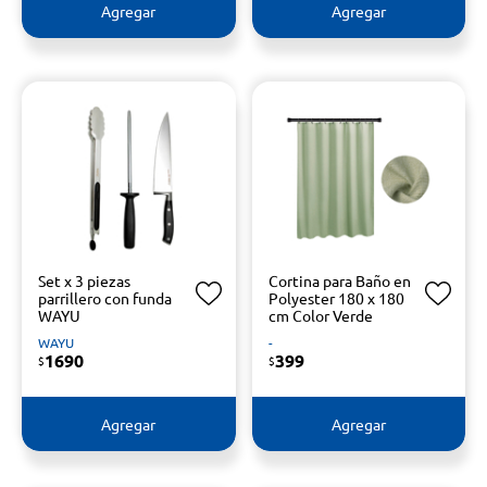
Agregar
Agregar
Set x 3 piezas
Cortina para Baño en
parrillero con funda
Polyester 180 x 180
WAYU
cm Color Verde
WAYU
-
1690
399
$
$
Agregar
Agregar