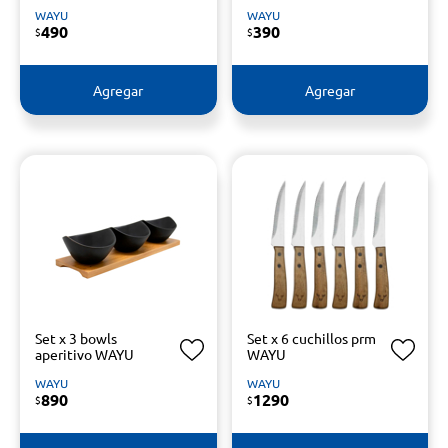
WAYU
WAYU
490
390
$
$
Agregar
Agregar
Set x 3 bowls
Set x 6 cuchillos prm
aperitivo WAYU
WAYU
WAYU
WAYU
890
1290
$
$