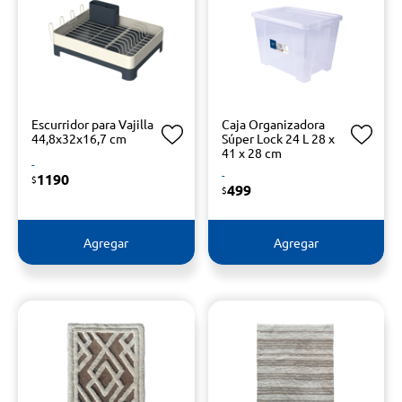
Escurridor para Vajilla
Caja Organizadora
44,8x32x16,7 cm
Súper Lock 24 L 28 x
41 x 28 cm
-
-
1190
$
499
$
Agregar
Agregar