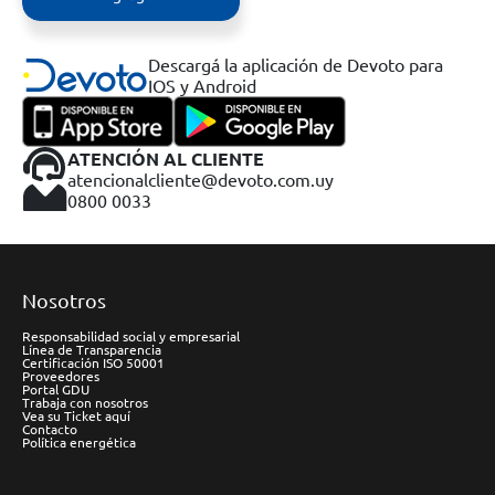
Descargá la aplicación de Devoto para
IOS y Android
ATENCIÓN AL CLIENTE
atencionalcliente@devoto.com.uy
0800 0033
Nosotros
Responsabilidad social y empresarial
Línea de Transparencia
Certificación ISO 50001
Proveedores
Portal GDU
Trabaja con nosotros
Vea su Ticket aquí
Contacto
Política energética