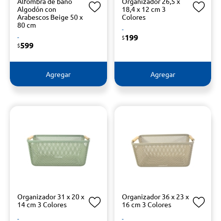
Alfombra de baño
Organizador 26,5 x
Algodón con
18,4 x 12 cm 3
Arabescos Beige 50 x
Colores
80 cm
-
199
-
$
599
$
Agregar
Agregar
Organizador 31 x 20 x
Organizador 36 x 23 x
14 cm 3 Colores
16 cm 3 Colores
-
-