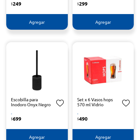
249
299
$
$
Agregar
Agregar
Escobilla para
Set x 6 Vasos hops
Inodoro Onyx Negro
570 ml Vidrio
-
-
699
490
$
$
Agregar
Agregar