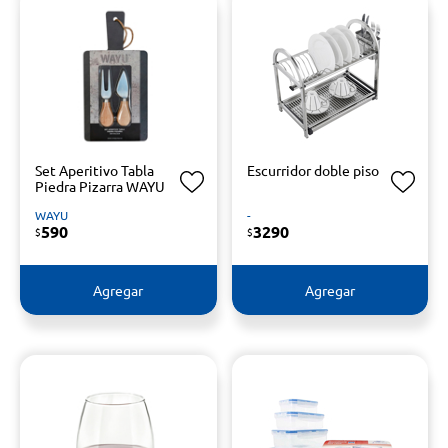
Set Aperitivo Tabla
Escurridor doble piso
Piedra Pizarra WAYU
WAYU
-
590
3290
$
$
Agregar
Agregar