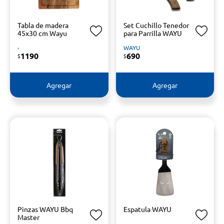
Tabla de madera
Set Cuchillo Tenedor
45x30 cm Wayu
para Parrilla WAYU
-
WAYU
1190
690
$
$
Agregar
Agregar
Pinzas WAYU Bbq
Espatula WAYU
Master