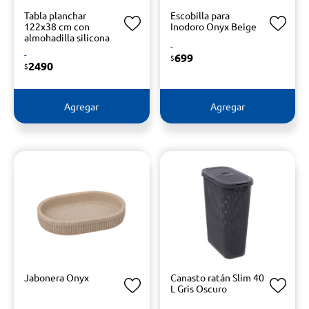
Tabla planchar
Escobilla para
122x38 cm con
Inodoro Onyx Beige
almohadilla silicona
-
-
699
$
2490
$
Agregar
Agregar
Jabonera Onyx
Canasto ratán Slim 40
L Gris Oscuro
-
-