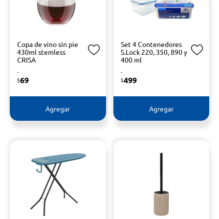
Copa de vino sin pie
Set 4 Contenedores
430ml stemless
S.Lock 220, 350, 890 y
CRISA
400 ml
-
-
69
499
$
$
Agregar
Agregar