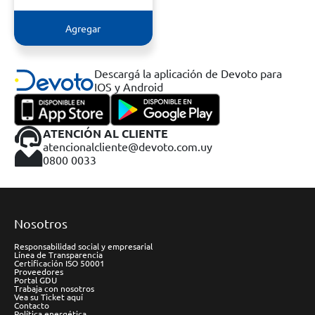
Agregar
Descargá la aplicación de Devoto para
IOS y Android
ATENCIÓN AL CLIENTE
atencionalcliente@devoto.com.uy
0800 0033
Nosotros
Responsabilidad social y empresarial
Línea de Transparencia
Certificación ISO 50001
Proveedores
Portal GDU
Trabaja con nosotros
Vea su Ticket aquí
Contacto
Política energética