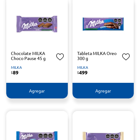
Chocolate MILKA
Tableta MILKA Oreo
Choco Pause 45 g
300 g
MILKA
MILKA
89
499
$
$
Agregar
Agregar