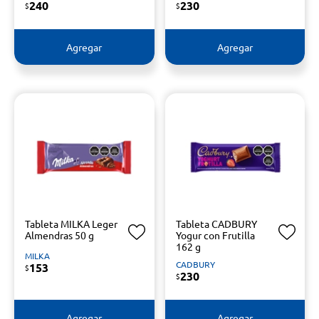
240
230
$
$
Agregar
Agregar
Tableta MILKA Leger
Tableta CADBURY
Almendras 50 g
Yogur con Frutilla
162 g
MILKA
CADBURY
153
$
230
$
Agregar
Agregar