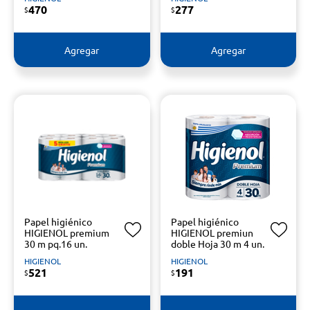
470
277
$
$
Agregar
Agregar
Papel higiénico
Papel higiénico
HIGIENOL premium
HIGIENOL premiun
30 m pq.16 un.
doble Hoja 30 m 4 un.
HIGIENOL
HIGIENOL
521
191
$
$