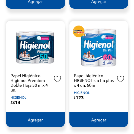
Agregar
Agregar
Papel Higiénico
Papel higiénico
Higienol Premium
HIGIENOL sin fin plus
Doble Hoja 50 m x 4
x 4 un. 60m
un.
HIGIENOL
123
HIGIENOL
$
314
$
Agregar
Agregar