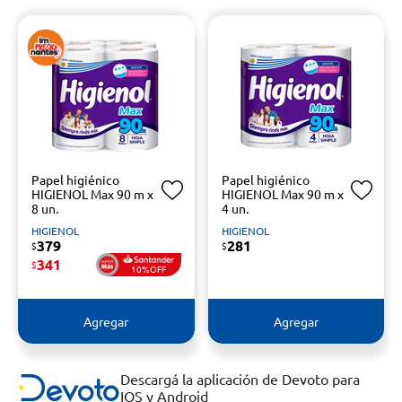
Papel higiénico
Papel higiénico
HIGIENOL Max 90 m x
HIGIENOL Max 90 m x
8 un.
4 un.
HIGIENOL
HIGIENOL
379
281
$
$
341
$
10%OFF
Agregar
Agregar
Descargá la aplicación de Devoto para
IOS y Android