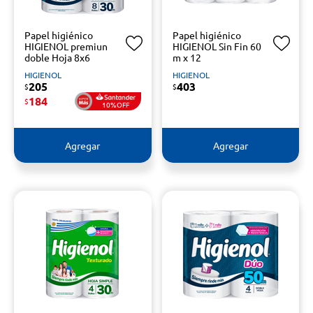
Papel higiénico
Papel higiénico
HIGIENOL premiun
HIGIENOL Sin Fin 60
doble Hoja 8x6
m x 12
HIGIENOL
HIGIENOL
205
403
$
$
184
$
10%OFF
Agregar
Agregar