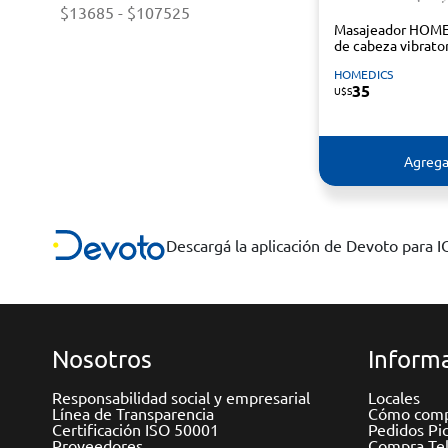
$13685
-
$107525
Masajeador HOM
de cabeza vibrato
HOMEDICS
35
U$S
Agrega
Descargá la aplicación de Devoto para 
Nosotros
Informa
Responsabilidad social y empresarial
Locales
Línea de Transparencia
Cómo comp
Certificación ISO 50001
Pedidos Pi
Proveedores
Compra Tel