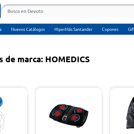
a
Nuevos Catálogos
HiperMás Santander
Cupones
Gif
s de marca: HOMEDICS