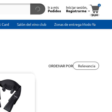
0
Ir a mis
Iniciar sesión,
Pedidos
Registrarme
$0,00
t Card
Salón del vino club
Zonas de entrega Modo Ya
Relevancia
ORDENAR POR