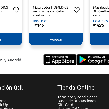
EDICS
Masajeador HOMEDICS
Masajead
rio
mano y pie con calor
3D cuello
shiatsu pro
calor
HOMEDICS
HOMEDICS
145
275
U$S
U$S
r
Agregar
IOS y Android
ción útil
Tienda Online
Términos y condiciones
rar
Bases de promociones
ck Up
Gift Card
efónica
Nuevos Catálogos