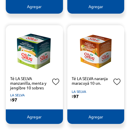
Agregar
Agregar
Té LA SELVA
Té LA SELVA naranja
manzanilla, menta y
maracuyá 10 un.
jengibre 10 sobres
LA SELVA
LA SELVA
97
$
97
$
Agregar
Agregar