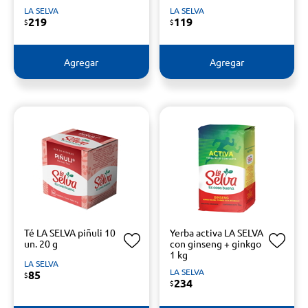
LA SELVA
LA SELVA
219
119
$
$
Agregar
Agregar
Té LA SELVA piñuli 10
Yerba activa LA SELVA
un. 20 g
con ginseng + ginkgo
1 kg
LA SELVA
LA SELVA
85
$
234
$