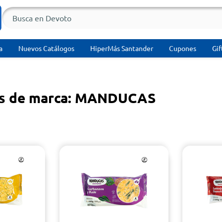
a
Nuevos Catálogos
HiperMás Santander
Cupones
Gif
os de marca: MANDUCAS