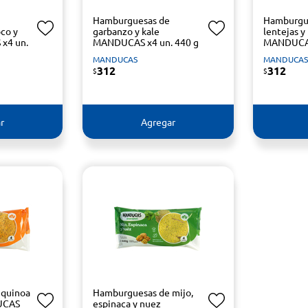
Hamburguesas de
Hamburgu
oco y
garbanzo y kale
lentejas 
x4 un.
MANDUCAS x4 un. 440 g
MANDUCAS
MANDUCAS
MANDUCA
312
312
$
$
r
Agregar
 quinoa
Hamburguesas de mijo,
UCAS
espinaca y nuez