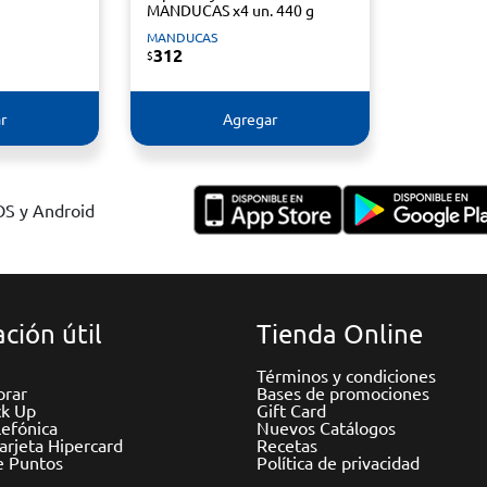
MANDUCAS x4 un. 440 g
MANDUCAS
312
$
r
Agregar
IOS y Android
ción útil
Tienda Online
Términos y condiciones
rar
Bases de promociones
ck Up
Gift Card
efónica
Nuevos Catálogos
Tarjeta Hipercard
Recetas
e Puntos
Política de privacidad