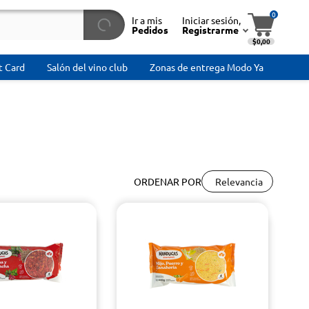
0
Ir a mis
Iniciar sesión,
Pedidos
Registrarme
$0,00
t Card
Salón del vino club
Zonas de entrega Modo Ya
Relevancia
ORDENAR POR