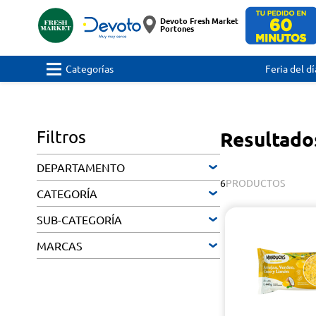
Devoto Fresh Market
Portones
Categorías
Feria del dí
Filtros
Resultad
DEPARTAMENTO
6
PRODUCTOS
CATEGORÍA
SUB-CATEGORÍA
MARCAS