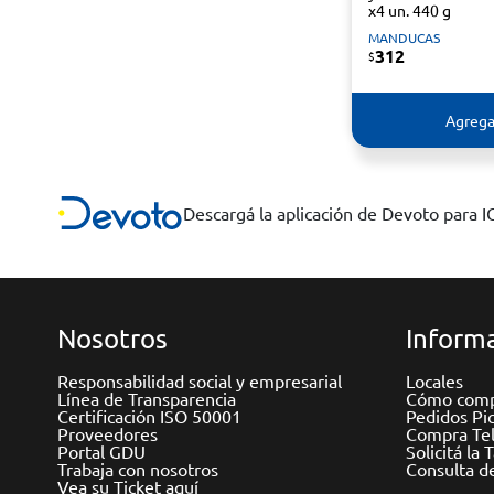
x4 un. 440 g
MANDUCAS
312
$
Agrega
Descargá la aplicación de Devoto para 
Nosotros
Informa
Responsabilidad social y empresarial
Locales
Línea de Transparencia
Cómo comp
Certificación ISO 50001
Pedidos Pi
Proveedores
Compra Tel
Portal GDU
Solicitá la 
Trabaja con nosotros
Consulta d
Vea su Ticket aquí