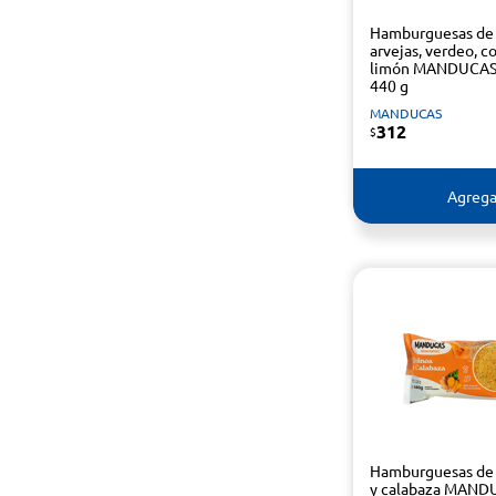
Hamburguesas de
arvejas, verdeo, c
limón MANDUCAS 
440 g
MANDUCAS
312
$
Agrega
Hamburguesas de
y calabaza MAND