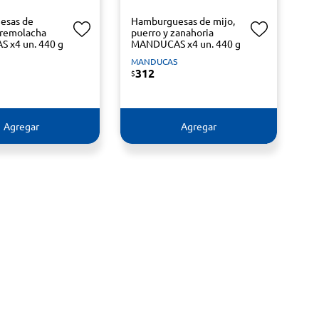
esas de
Hamburguesas de mijo,
y remolacha
puerro y zanahoria
 x4 un. 440 g
MANDUCAS x4 un. 440 g
S
MANDUCAS
312
$
Agregar
Agregar