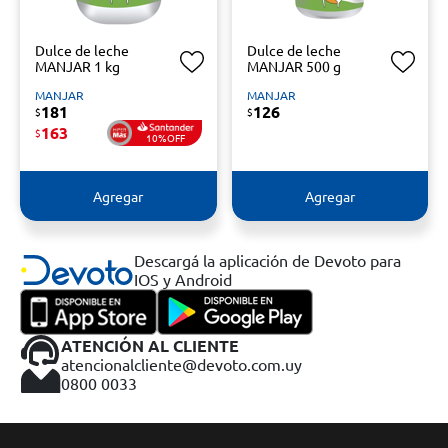
Dulce de leche
Dulce de leche
MANJAR 1 kg
MANJAR 500 g
MANJAR
MANJAR
181
126
$
$
163
$
10%OFF
Agregar
Agregar
Descargá la aplicación de Devoto para
IOS y Android
ATENCIÓN AL CLIENTE
atencionalcliente@devoto.com.uy
0800 0033