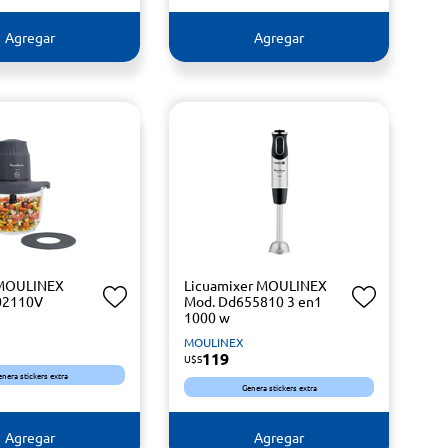
Agregar
Agregar
 MOULINEX
Licuamixer MOULINEX
02110V
Mod. Dd655810 3 en1
1000 w
MOULINEX
119
U$S
enera stickers extra
Genera stickers extra
Agregar
Agregar