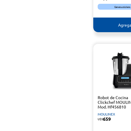
Genera stickers
Agrega
Robot de Cocina
Clickchef MOULI
Mod. Hf456810
MOULINEX
659
U$S