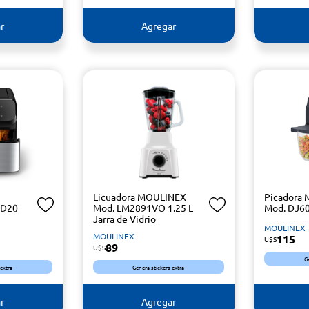
r
Agregar
Licuadora MOULINEX
Picadora
5D20
Mod. LM2891VO 1.25 L
Mod. DJ6
Jarra de Vidrio
MOULINEX
MOULINEX
115
U$S
89
U$S
G
 extra
Genera stickers extra
r
Agregar