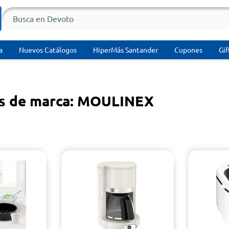
a
Nuevos Catálogos
HiperMás Santander
Cupones
Gif
s de marca: MOULINEX