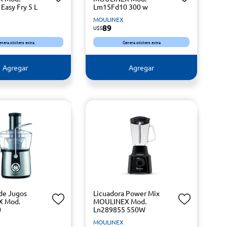
Easy Fry 5 L
Lm15Fd10 300 w
MOULINEX
89
U$S
enera stickers extra
Genera stickers extra
Agregar
Agregar
 de Jugos
Licuadora Power Mix
 Mod.
MOULINEX Mod.
0
Ln289855 550W
MOULINEX