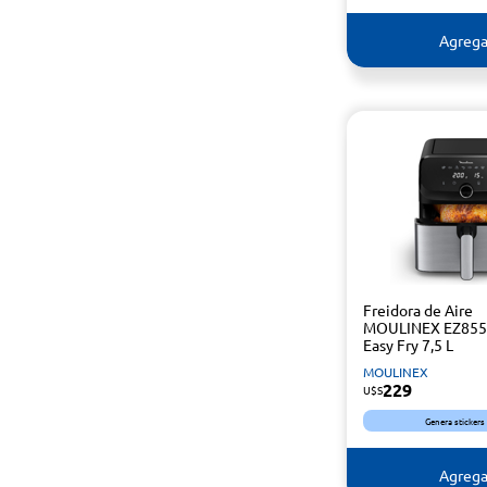
Agrega
Freidora de Aire
MOULINEX EZ85
Easy Fry 7,5 L
MOULINEX
229
U$S
Genera stickers
Agrega