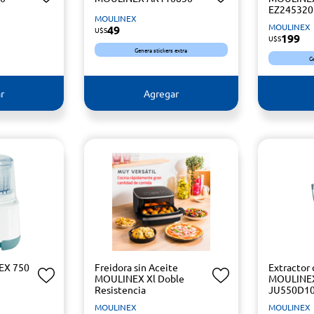
EZ245320 
MOULINEX
MOULINEX
49
U$S
199
U$S
Genera stickers extra
G
r
Agregar
EX 750
Freidora sin Aceite
Extractor
MOULINEX Xl Doble
MOULINEX
Resistencia
JU550D1
MOULINEX
MOULINEX