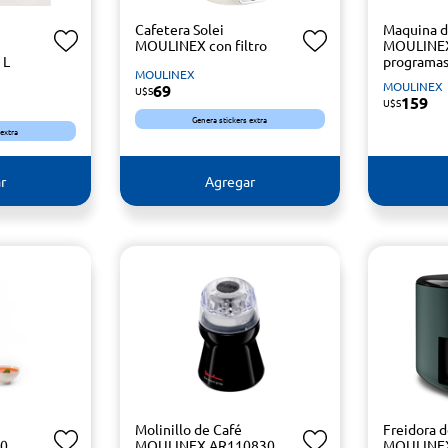
Cafetera Solei
Maquina d
MOULINEX con filtro
MOULINEX
 L
programa
MOULINEX
MOULINEX
69
U$S
159
U$S
Genera stickers extra
 extra
r
Agregar
Molinillo de Café
Freidora d
10
MOULINEX AR110830
MOULINEX