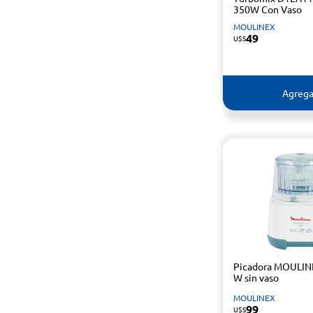
350W Con Vaso
MOULINEX
49
U$S
Agrega
Picadora MOULIN
W sin vaso
MOULINEX
99
U$S