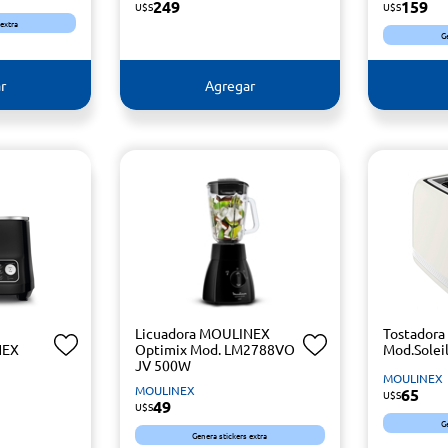
249
159
U$S
U$S
 extra
G
r
Agregar
Licuadora MOULINEX
Tostador
NEX
Optimix Mod. LM2788VO
Mod.Soleil
JV 500W
MOULINEX
MOULINEX
65
U$S
49
U$S
G
Genera stickers extra