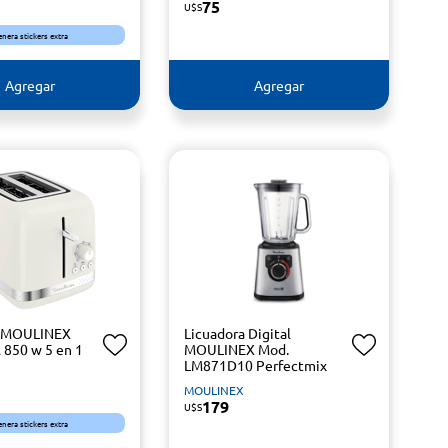
75
U$S
enera stickers extra
Agregar
Agregar
a MOULINEX
Licuadora Digital
 850 w 5 en 1
MOULINEX Mod.
LM871D10 Perfectmix
MOULINEX
179
U$S
enera stickers extra