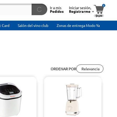
0
Ir a mis
Iniciar sesión,
Pedidos
Registrarme
$0,00
t Card
Salón del vino club
Zonas de entrega Modo Ya
Relevancia
ORDENAR POR