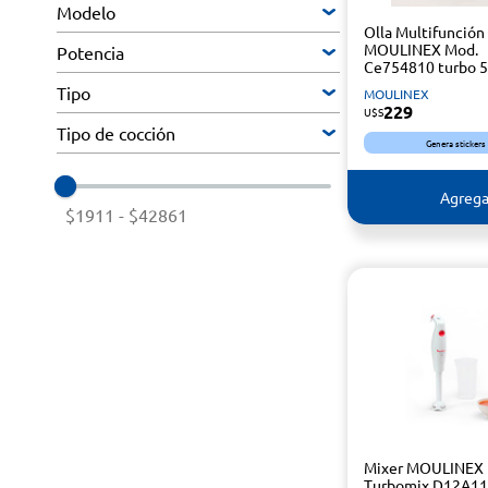
Modelo
Olla Multifunción
MOULINEX Mod.
Potencia
Ce754810 turbo 5
Tipo
MOULINEX
229
U$S
Tipo de cocción
Genera stickers
Agrega
$1911
-
$42861
Mixer MOULINEX
Turbomix D12A1