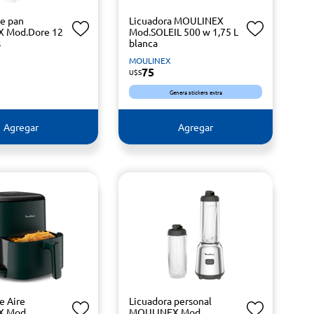
e pan
Licuadora MOULINEX
 Mod.Dore 12
Mod.SOLEIL 500 w 1,75 L
s
blanca
MOULINEX
75
U$S
Genera stickers extra
Agregar
Agregar
e Aire
Licuadora personal
 Mod.
MOULINEX Mod.