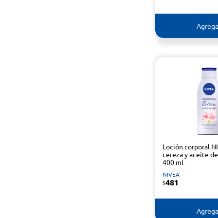
Agrega
Loción corporal N
cereza y aceite de
400 ml
NIVEA
481
$
Agrega