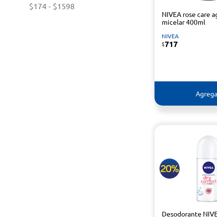
$174
-
$1598
NIVEA rose care a
micelar 400ml
NIVEA
717
$
Agrega
Desodorante NIVE