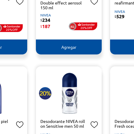
Double effect aerosol
reafirman
150 ml
NIVEA
NIVEA
529
$
234
$
187
$
20%OFF
20%OFF
r
Agregar
 piel
Desodorante NIVEA roll
Desodora
on Sensitive men 50 ml
Fresh oce