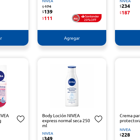
NIVEA
NIVEA
234
$
174
$
139
$
187
$
111
$
20%OFF
r
Agregar
NIVEA
Body Loción NIVEA
Crema pa
g
express normal seca 250
protector
ml
NIVEA
NIVEA
228
$
349
$