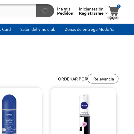
0
Ir a mis
Iniciar sesión,
Pedidos
Registrarme
$0,00
t Card
Salón del vino club
Zonas de entrega Modo Ya
Relevancia
ORDENAR POR