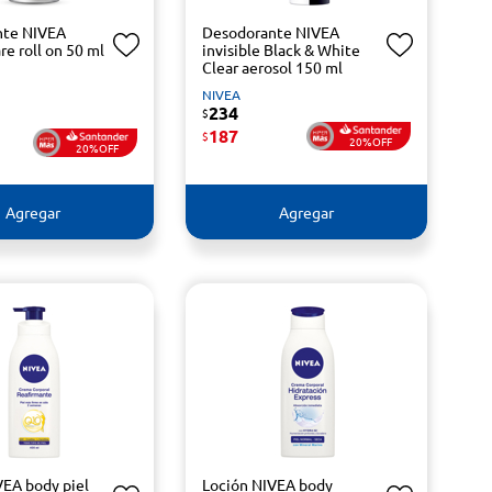
nte NIVEA
Desodorante NIVEA
re roll on 50 ml
invisible Black & White
Clear aerosol 150 ml
NIVEA
234
$
187
$
20%OFF
20%OFF
Agregar
Agregar
VEA body piel
Loción NIVEA body