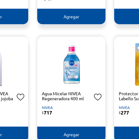
r
Agregar
IVEA
Agua Micelar NIVEA
Protector 
 jojoba
Regeneradora 400 ml
Labello Su
NIVEA
NIVEA
717
277
$
$
r
Agregar