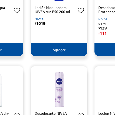
gua
Loción bloqueadora
Desodora
NIVEA sun F50 200 ml
Protect ca
NIVEA
NIVEA
1019
$
174
$
139
$
111
$
r
Agregar
A dry
Desodorante NIVEA
Loción NI