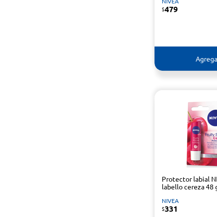
NIVEA
479
$
Agrega
Protector labial 
labello cereza 48 
NIVEA
331
$