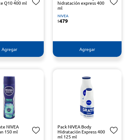
te Q10 400 ml
hidratación express 400
ml
NIVEA
479
$
Agregar
Agregar
nte NIVEA
Pack NIVEA Body
an 150 ml
Hidratación Express 400
ml 125 ml