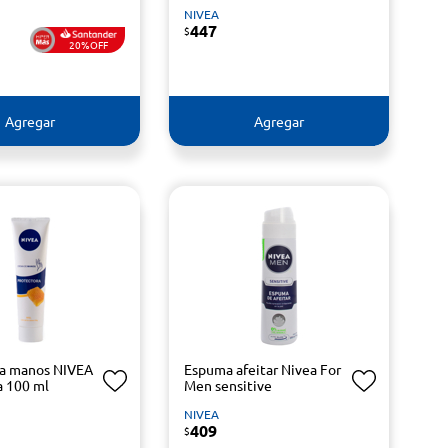
NIVEA
447
$
20%OFF
Agregar
Agregar
ra manos NIVEA
Espuma afeitar Nivea For
a 100 ml
Men sensitive
NIVEA
409
$