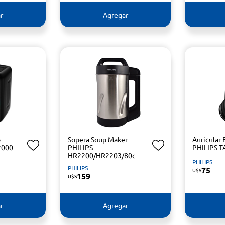
r
Agregar
o
Sopera Soup Maker
Auricular
2000
PHILIPS
PHILIPS T
HR2200/HR2203/80c
PHILIPS
PHILIPS
75
U$S
159
U$S
r
Agregar