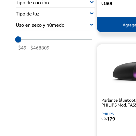
Tipo de cocción
69
U$S
Tipo de luz
Uso en seco y húmedo
Agrega
$49
-
$468809
Parlante bluetoo
PHILIPS Mod. TAS
PHILIPS
179
U$S