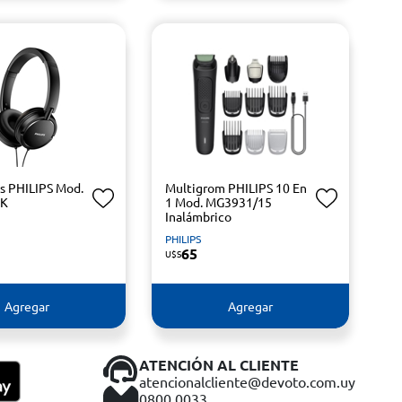
es PHILIPS Mod.
Multigrom PHILIPS 10 En
BK
1 Mod. MG3931/15
Inalámbrico
PHILIPS
65
U$S
Agregar
Agregar
ATENCIÓN AL CLIENTE
atencionalcliente@devoto.com.uy
0800 0033