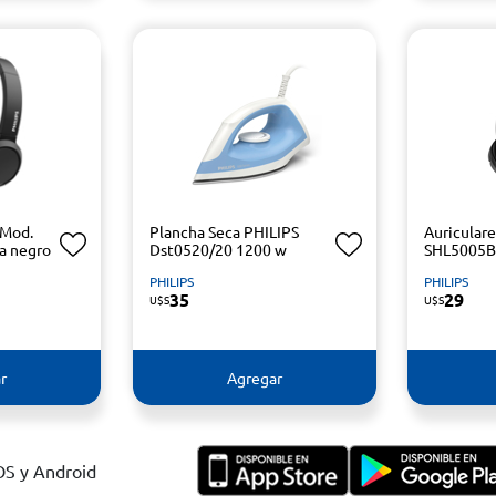
 Mod.
Plancha Seca PHILIPS
Auricular
a negro
Dst0520/20 1200 w
SHL5005
PHILIPS
PHILIPS
35
29
U$S
U$S
r
Agregar
IOS y Android