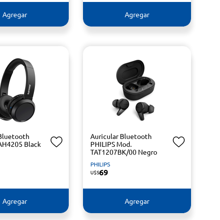
Agregar
Agregar
 Bluetooth
Auricular Bluetooth
AH4205 Black
PHILIPS Mod.
TAT1207BK/00 Negro
PHILIPS
69
U$S
Agregar
Agregar