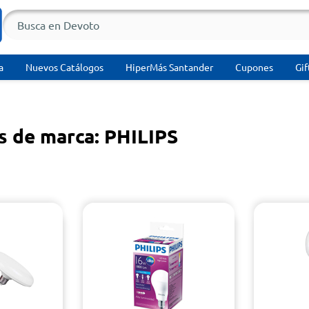
a
Nuevos Catálogos
HiperMás Santander
Cupones
Gif
s de marca: PHILIPS