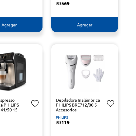
569
U$S
Agregar
Agregar
Espresso
Depiladora Inalámbrica
a PHILIPS
PHILIPS BRE712/00 5
541/50 15
Accesorios
PHILIPS
119
U$S