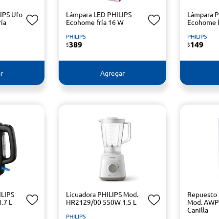
IPS Ufo
Lámpara LED PHILIPS
Lámpara P
ía
Ecohome fría 16 W
Ecohome l
PHILIPS
PHILIPS
389
149
$
$
r
Agregar
ILIPS
Licuadora PHILIPS Mod.
Repuesto 
.7 L
HR2129/00 550W 1.5 L
Mod. AWP
Canilla
PHILIPS