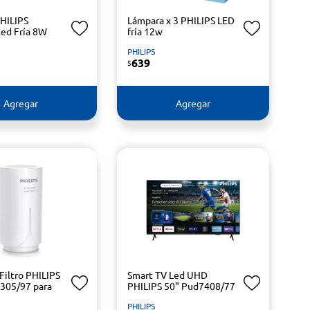
HILIPS
Lámpara x 3 PHILIPS LED
ed Fría 8W
fría 12w
PHILIPS
639
$
Agregar
Agregar
Filtro PHILIPS
Smart TV Led UHD
305/97 para
PHILIPS 50" Pud7408/77
PHILIPS