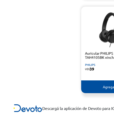
Auricular PHILIPS
TAH4105BK vinch
PHILIPS
39
U$S
Agrega
Descargá la aplicación de Devoto para 