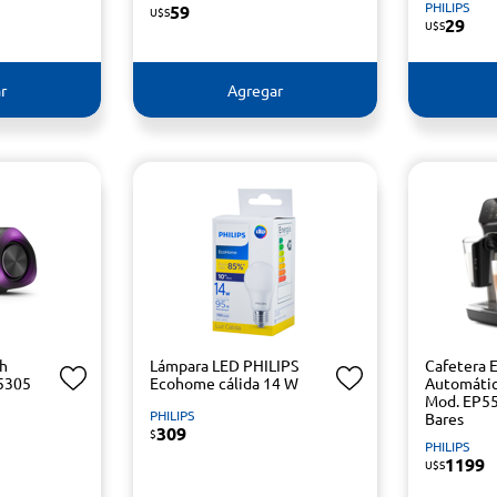
PHILIPS
59
U$S
29
U$S
r
Agregar
th
Lámpara LED PHILIPS
Cafetera 
5305
Ecohome cálida 14 W
Automátic
Mod. EP5
PHILIPS
Bares
309
$
PHILIPS
1199
U$S