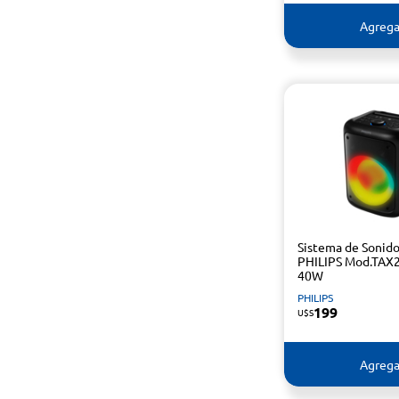
Agrega
Sistema de Sonid
PHILIPS Mod.TAX
40W
PHILIPS
199
U$S
Agrega