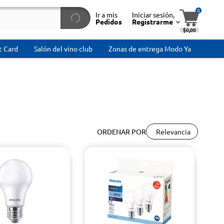
0
Ir a mis
Iniciar sesión,
Pedidos
Registrarme
$0,00
t Card
Salón del vino club
Zonas de entrega Modo Ya
Relevancia
ORDENAR POR