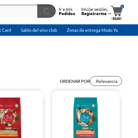
0
Ir a mis
Iniciar sesión,
Pedidos
Registrarme
$0,00
t Card
Salón del vino club
Zonas de entrega Modo Ya
Relevancia
ORDENAR POR