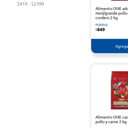
$419
-
$2390
Alimento ONE adu
med/grande pollo
cordero 2 kg
PURINA
849
$
Agrega
Alimento ONE cac
pollo y carne 2 kg