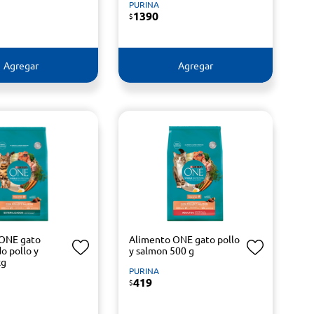
PURINA
1390
$
Agregar
Agregar
 ONE gato
Alimento ONE gato pollo
do pollo y
y salmon 500 g
kg
PURINA
419
$