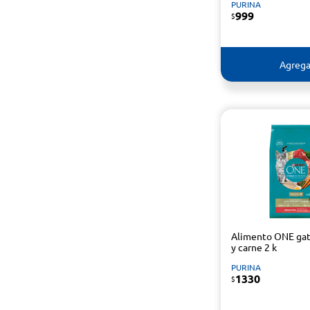
PURINA
999
$
Agrega
Alimento ONE gat
y carne 2 k
PURINA
1330
$