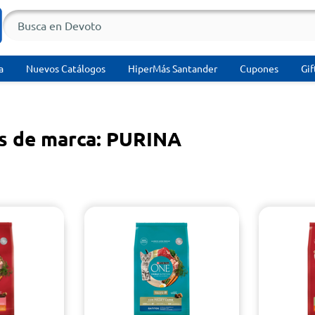
a
Nuevos Catálogos
HiperMás Santander
Cupones
Gif
s de marca: PURINA