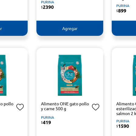
PURINA
PURINA
2390
$
899
$
r
Agregar
o pollo
Alimento ONE gato pollo
Alimento
y carne 500 g
esteriliza
salmon 2 
PURINA
PURINA
419
$
1590
$