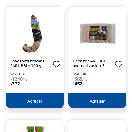
Longaniza toscana
Chorizo SARUBBI
SARUBBI x 300 g
angus al vacio x 7
SARUBBI
SARUBBI
1240
565
$
/ kg
$
/ kg
372
452
$
$
Agregar
Agregar