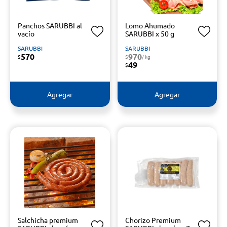
Panchos SARUBBI al
Lomo Ahumado
vacío
SARUBBI x 50 g
SARUBBI
SARUBBI
570
970
$
$
/ kg
49
$
Agregar
Agregar
Salchicha premium
Chorizo Premium