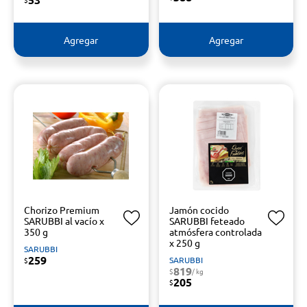
Agregar
Agregar
Chorizo Premium
Jamón cocido
SARUBBI al vacío x
SARUBBI feteado
350 g
atmósfera controlada
x 250 g
SARUBBI
259
SARUBBI
$
819
$
/ kg
205
$