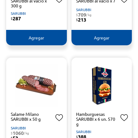
SARUBBI al vacío x
SARUBBI al vacío x 7
300 g
SARUBBI
SARUBBI
709
$
/ kg
287
$
213
$
Agregar
Agregar
Salame Milano
Hamburguesas
SARUBBI x 50 g
SARUBBI x 6 un. 570
g
SARUBBI
SARUBBI
1060
$
/ kg
388
$
53
$