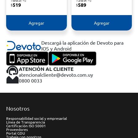
519
589
$
$
Agregar
Agregar
Descargá la aplicación de Devoto para
IOS y Android
ATENCIÓN AL CLIENTE
atencionalcliente@devoto.com.uy
0800 0033
Nosotros
Responsabilidad social y empresarial
Línea de Transparencia
Certificación ISO 50001
Proveedores
Portal GDU
Trabaja con nosotros