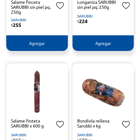
Salame finceta
Longaniza SARUBBI
SARUBBI sin piel pq.
sin piel pq. 250g
250g
SARUBBI
SARUBBI
224
$
255
$
Agregar
Agregar
Salame finzeta
Bondiola rellena
SARUBBI x 600 g
Sarubbi x kg
SARUBBI
SARUBBI
865
589
$
/ kg
$
/ kg