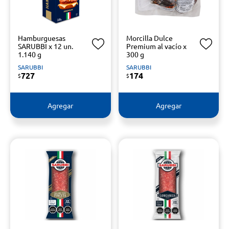
Hamburguesas
Morcilla Dulce
SARUBBI x 12 un.
Premium al vacío x
1.140 g
300 g
SARUBBI
SARUBBI
727
174
$
$
Agregar
Agregar