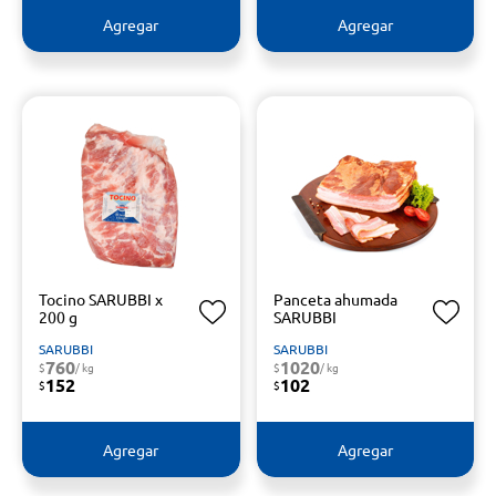
Agregar
Agregar
Tocino SARUBBI x
Panceta ahumada
200 g
SARUBBI
SARUBBI
SARUBBI
760
1020
$
/ kg
$
/ kg
152
102
$
$
Agregar
Agregar