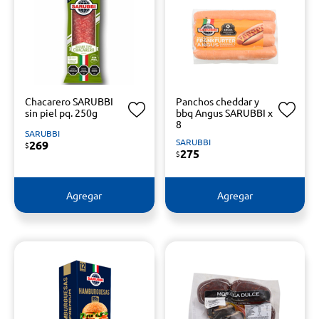
Chacarero SARUBBI
Panchos cheddar y
sin piel pq. 250g
bbq Angus SARUBBI x
8
SARUBBI
SARUBBI
269
$
275
$
Agregar
Agregar