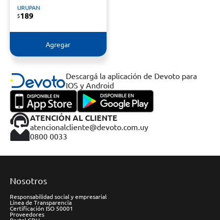
URUPAN
189
$
Agregar
Descargá la aplicación de Devoto para
IOS y Android
ATENCIÓN AL CLIENTE
atencionalcliente@devoto.com.uy
0800 0033
Nosotros
Responsabilidad social y empresarial
Línea de Transparencia
Certificación ISO 50001
Proveedores