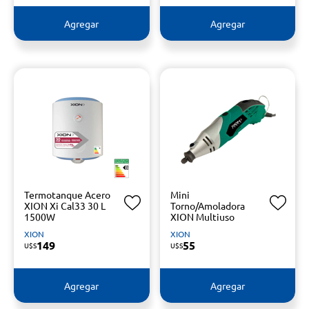
Agregar
Agregar
Termotanque Acero
Mini
XION Xi Cal33 30 L
Torno/Amoladora
1500W
XION Multiuso
XION
XION
149
55
U$S
U$S
Agregar
Agregar