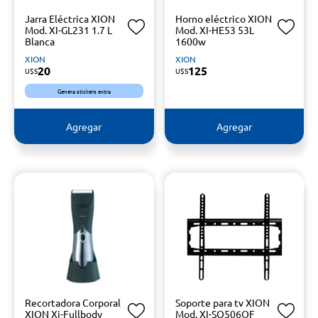
Jarra Eléctrica XION
Horno eléctrico XION
Mod. XI-GL231 1.7 L
Mod. XI-HE53 53L
Blanca
1600w
XION
XION
20
125
U$S
U$S
Genera stickers extra
Agregar
Agregar
Recortadora Corporal
Soporte para tv XION
XION Xi-Fullbody
Mod. XI-SO506OF