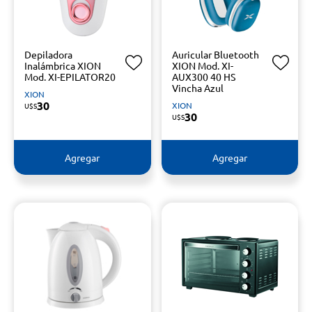
Depiladora
Auricular Bluetooth
Inalámbrica XION
XION Mod. XI-
Mod. XI-EPILATOR20
AUX300 40 HS
Vincha Azul
XION
30
XION
U$S
30
U$S
Agregar
Agregar