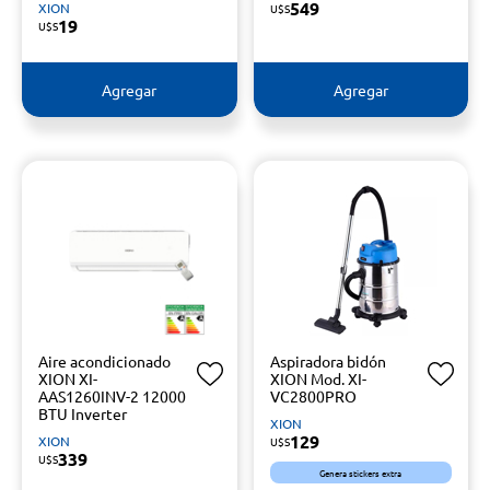
549
XION
U$S
19
U$S
Agregar
Agregar
Aire acondicionado
Aspiradora bidón
XION XI-
XION Mod. XI-
AAS1260INV-2 12000
VC2800PRO
BTU Inverter
XION
129
XION
U$S
339
U$S
Genera stickers extra