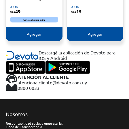
XION
XION
49
15
U$S
U$S
Genera stickers extra
Agregar
Agregar
Descargá la aplicación de Devoto para
IOS y Android
ATENCIÓN AL CLIENTE
atencionalcliente@devoto.com.uy
0800 0033
Nosotros
Responsabilidad social y empresarial
Línea de Transparencia