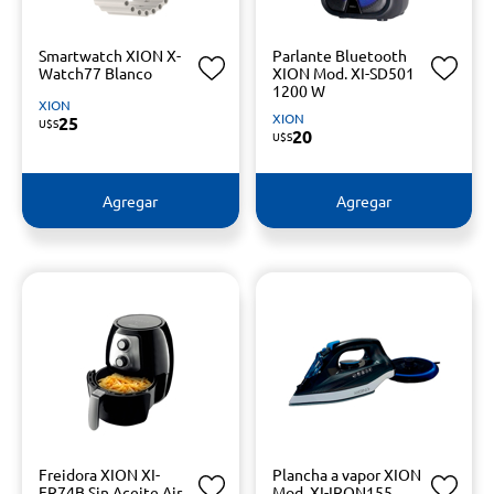
Smartwatch XION X-
Parlante Bluetooth
Watch77 Blanco
XION Mod. XI-SD501
1200 W
XION
XION
25
U$S
20
U$S
Agregar
Agregar
Freidora XION XI-
Plancha a vapor XION
FR74B Sin Aceite Air
Mod. XI-IRON155