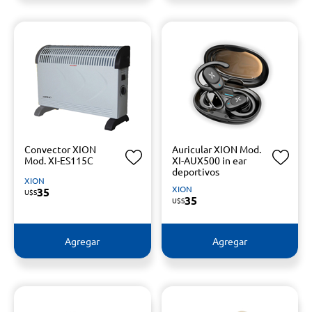
Convector XION
Auricular XION Mod.
Mod. XI-ES115C
XI-AUX500 in ear
deportivos
XION
XION
35
U$S
35
U$S
Agregar
Agregar