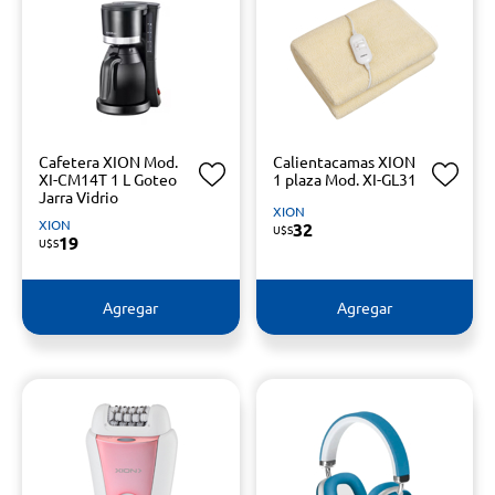
Cafetera XION Mod.
Calientacamas XION
XI-CM14T 1 L Goteo
1 plaza Mod. XI-GL31
Jarra Vidrio
XION
XION
32
U$S
19
U$S
Agregar
Agregar