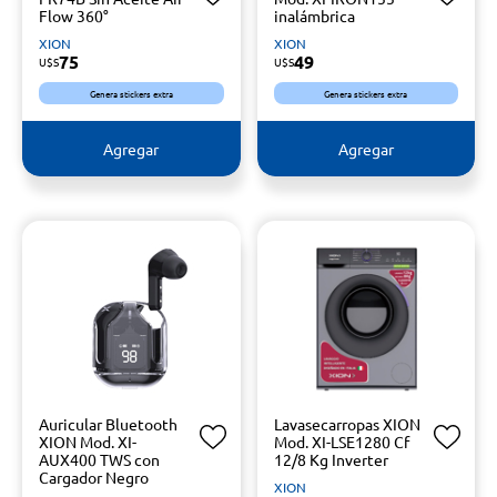
Flow 360°
inalámbrica
XION
XION
75
49
U$S
U$S
Genera stickers extra
Genera stickers extra
Agregar
Agregar
Auricular Bluetooth
Lavasecarropas XION
XION Mod. XI-
Mod. XI-LSE1280 Cf
AUX400 TWS con
12/8 Kg Inverter
Cargador Negro
XION