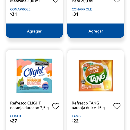
Manzana 200 ml
Pera 200 ml
CONAPROLE
CONAPROLE
31
31
$
$
Agregar
Agregar
Refresco CLIGHT
Refresco TANG
naranja durazno 7,5 g
naranja dulce 15 g
CLIGHT
TANG
27
22
$
$