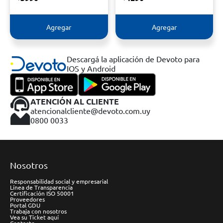
Agregar
Agregar
Descargá la aplicación de Devoto para
IOS y Android
ATENCIÓN AL CLIENTE
atencionalcliente@devoto.com.uy
0800 0033
Nosotros
Responsabilidad social y empresarial
Línea de Transparencia
Certificación ISO 50001
Proveedores
Portal GDU
Trabaja con nosotros
Vea su Ticket aquí