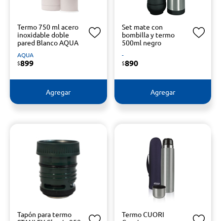
Termo 750 ml acero
Set mate con
inoxidable doble
bombilla y termo
pared Blanco AQUA
500ml negro
AQUA
-
899
890
$
$
Agregar
Agregar
Tapón para termo
Termo CUORI