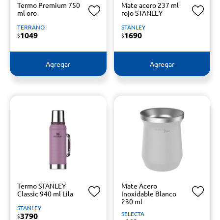
Termo Premium 750
Mate acero 237 ml
ml oro
rojo STANLEY
TERRANO
STANLEY
1049
1690
$
$
Agregar
Agregar
Termo STANLEY
Mate Acero
Classic 940 ml Lila
Inoxidable Blanco
230 ml
STANLEY
SELECTA
3790
$