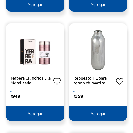
Agregar
Agregar
Yerbera Cilindrica Lila
Repuesto 1 L para
Metalizada
termo chimarrita
-
-
949
359
$
$
Agregar
Agregar