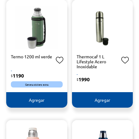
Termo 1200 ml verde
Thermocaf 1 L
Lifestyle Acero
Inoxidable
-
-
1190
$
1990
$
Genera stickers extra
Agregar
Agregar