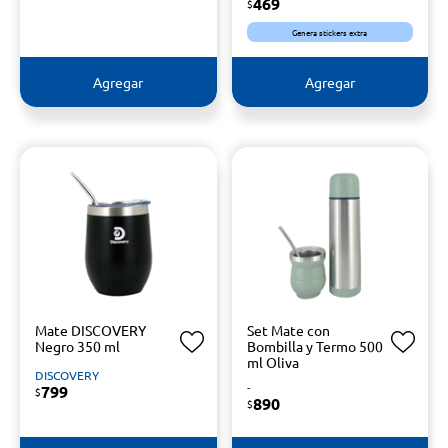
469
$
Genera stickers extra
Agregar
Agregar
Mate DISCOVERY
Set Mate con
Negro 350 ml
Bombilla y Termo 500
ml Oliva
DISCOVERY
-
799
$
890
$