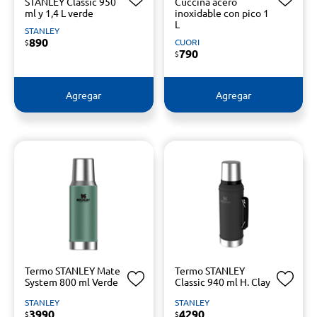
STANLEY Classic 950
Cuccina acero
ml y 1,4 L verde
inoxidable con pico 1
L
STANLEY
890
CUORI
$
790
$
Agregar
Agregar
Termo STANLEY Mate
Termo STANLEY
System 800 ml Verde
Classic 940 ml H. Clay
STANLEY
STANLEY
3990
4290
$
$