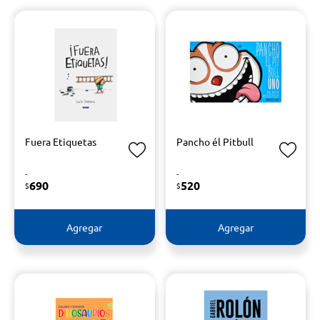
Fuera Etiquetas
Pancho él Pitbull
-
-
690
520
$
$
Agregar
Agregar