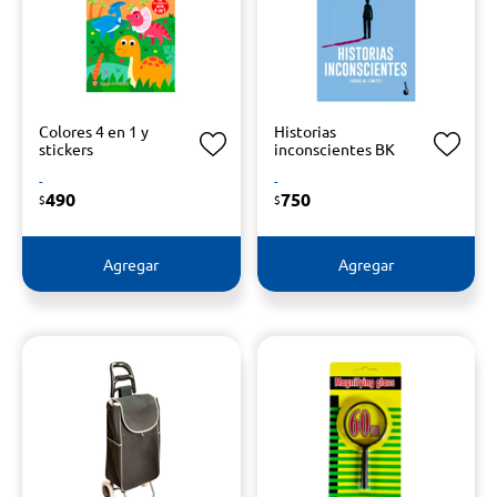
Colores 4 en 1 y
Historias
stickers
inconscientes BK
-
-
490
750
$
$
Agregar
Agregar