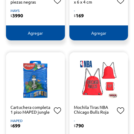
piezas negras
x 6 x 4 cm
MAYS
-
3990
169
$
$
Agregar
Agregar
Cartuchera completa
Mochila Tiras NBA
1 piso MAPED jungle
Chicago Bulls Roja
MAPED
-
699
790
$
$