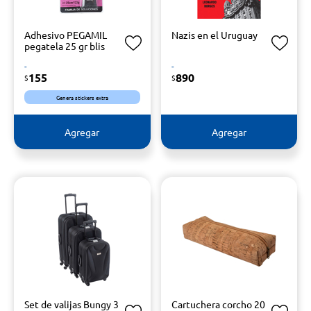
Adhesivo PEGAMIL
Nazis en el Uruguay
pegatela 25 gr blis
-
-
155
890
$
$
Genera stickers extra
Agregar
Agregar
Set de valijas Bungy 3
Cartuchera corcho 20