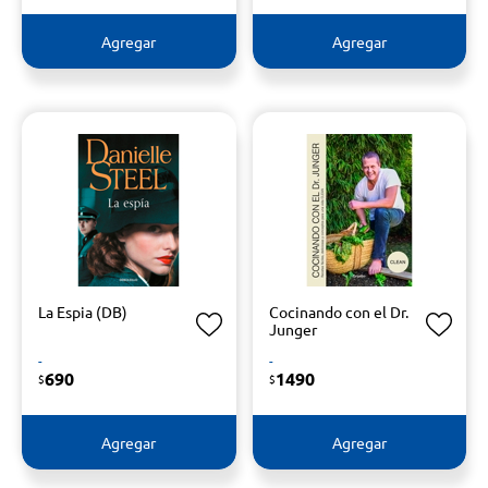
Agregar
Agregar
La Espia (DB)
Cocinando con el Dr.
Junger
-
-
690
1490
$
$
Agregar
Agregar