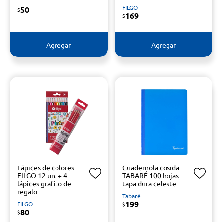
-
FILGO
50
$
169
$
Agregar
Agregar
Lápices de colores
Cuadernola cosida
FILGO 12 un. + 4
TABARÉ 100 hojas
lápices grafito de
tapa dura celeste
regalo
Tabaré
199
FILGO
$
80
$