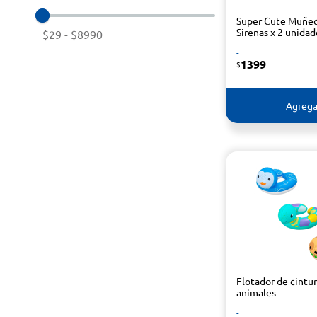
Super Cute Muñe
Sirenas x 2 unidad
$29
-
$8990
-
1399
$
Agrega
Flotador de cintu
animales
-