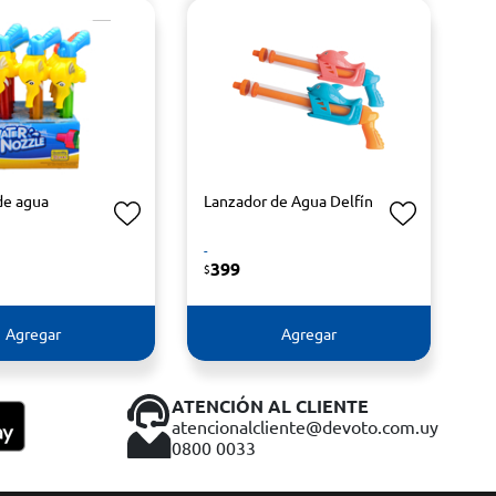
de agua
Lanzador de Agua Delfín
-
399
$
Agregar
Agregar
ATENCIÓN AL CLIENTE
atencionalcliente@devoto.com.uy
0800 0033