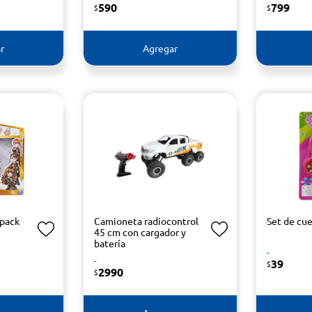
590
799
$
$
r
Agregar
 pack
Camioneta radiocontrol
Set de cu
45 cm con cargador y
batería
-
-
39
$
2990
$