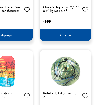
as diferencias
Chaleco Aquastar M/L 19
 Transformers
a 30 kg 50 + Upf
-
999
$
Agregar
Agregar
bodyboard
Pelota de fútbol numero
103 cm
2
-