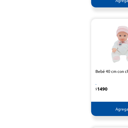
Agrega
Bebé 40 cm con c
-
1490
$
Agrega