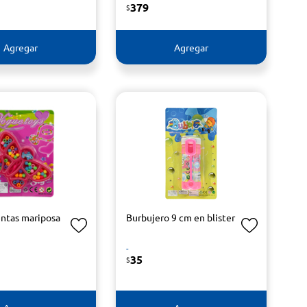
379
$
Agregar
Agregar
entas mariposa
Burbujero 9 cm en blister
-
35
$