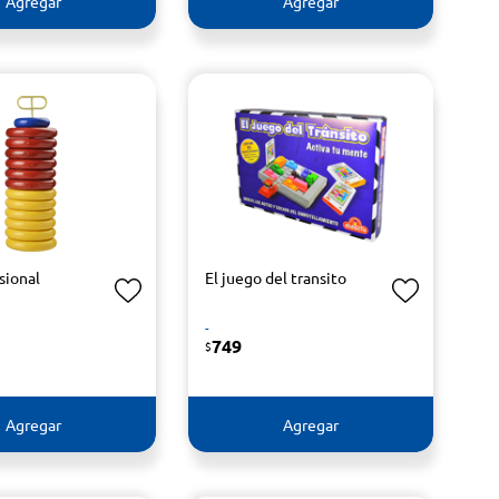
Agregar
Agregar
sional
El juego del transito
-
749
$
Agregar
Agregar