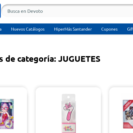
a
Nuevos Catálogos
HiperMás Santander
Cupones
Gif
s de categoría: JUGUETES