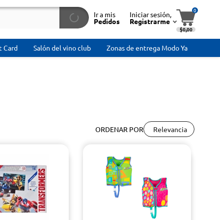
0
Ir a mis
Iniciar sesión,
Pedidos
Registrarme
$0,00
t Card
Salón del vino club
Zonas de entrega Modo Ya
Relevancia
ORDENAR POR