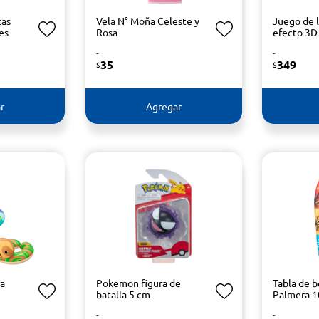
cas
Vela N° Moña Celeste y
Juego de l
es
Rosa
efecto 3D
-
-
35
349
$
$
r
Agregar
ra
Pokemon figura de
Tabla de 
batalla 5 cm
Palmera 
-
-