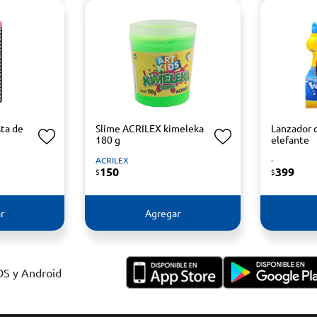
ta de
Slime ACRILEX kimeleka
Lanzador 
180 g
elefante
ACRILEX
-
150
399
$
$
r
Agregar
IOS y Android