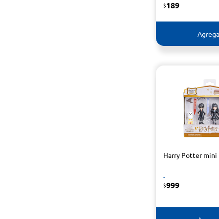
189
$
Agrega
Harry Potter mini
-
999
$