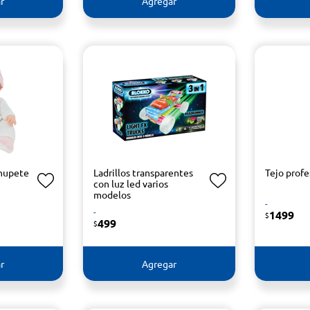
r
Agregar
hupete
Ladrillos transparentes
Tejo profe
con luz led varios
modelos
-
-
1499
$
499
$
r
Agregar