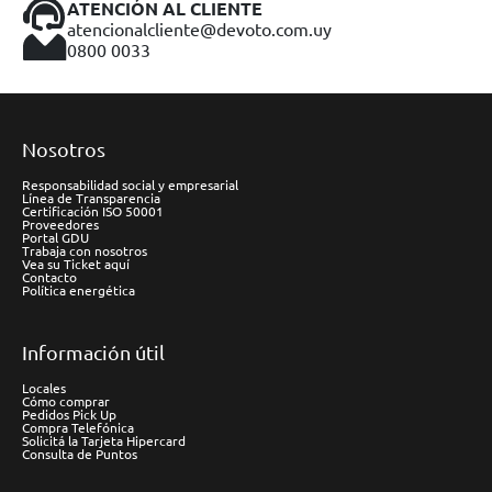
ATENCIÓN AL CLIENTE
atencionalcliente@devoto.com.uy
0800 0033
Nosotros
Responsabilidad social y empresarial
Línea de Transparencia
Certificación ISO 50001
Proveedores
Portal GDU
Trabaja con nosotros
Vea su Ticket aquí
Contacto
Política energética
Información útil
Locales
Cómo comprar
Pedidos Pick Up
Compra Telefónica
Solicitá la Tarjeta Hipercard
Consulta de Puntos