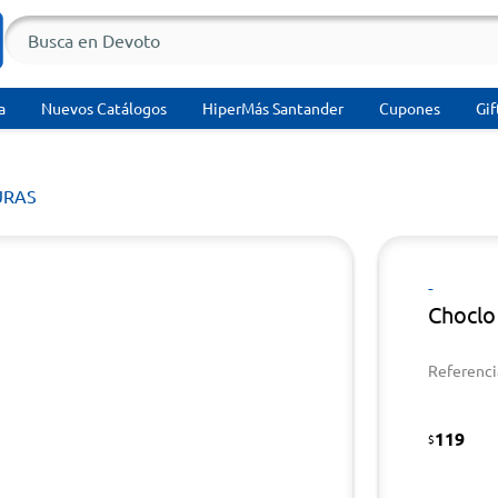
a
Nuevos Catálogos
HiperMás Santander
Cupones
Gif
URAS
-
Choclo
Referenci
119
$