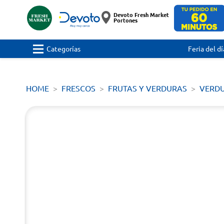
Devoto Fresh Market
Portones
Categorías
Feria del dí
HOME
FRESCOS
FRUTAS Y VERDURAS
VERD