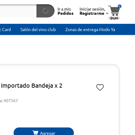
0
Ir a mis
Iniciar sesión,
Pedidos
Registrarme
$0,00
t Card
Salón del vino club
Zonas de entrega Modo Ya
 Importado Bandeja x 2
a: 407567
Agregar