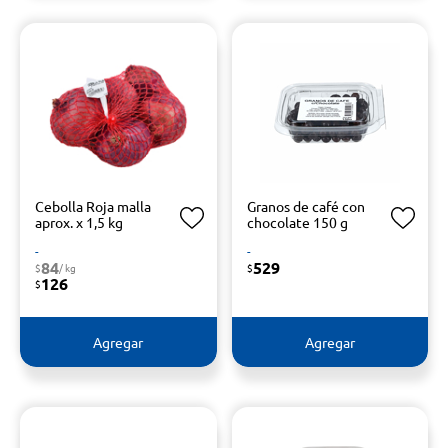
Cebolla Roja malla
Granos de café con
aprox. x 1,5 kg
chocolate 150 g
-
-
84
529
$
/ kg
$
126
$
Agregar
Agregar