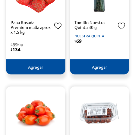
Papa Rosada
Tomillo Nuestra
Premium malla aprox
Quinta 30 g
x 1.5 kg
NUESTRA QUINTA
-
69
$
89
$
/ kg
134
$
Agregar
Agregar