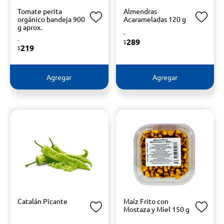
Tomate perita
Almendras
orgánico bandeja 900
Acarameladas 120 g
g aprox.
-
-
289
$
219
$
Agregar
Agregar
Catalán Picante
Maíz Frito con
Mostaza y Miel 150 g
-
-