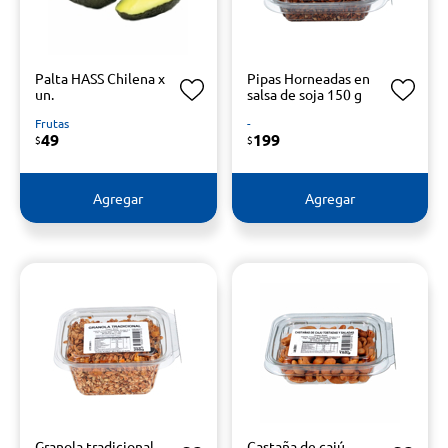
Palta HASS Chilena x
Pipas Horneadas en
un.
salsa de soja 150 g
Frutas
-
49
199
$
$
Agregar
Agregar
Granola tradicional
Castaña de cajú