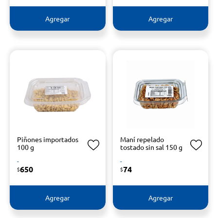
Agregar
Agregar
Piñones importados
Maní repelado
100 g
tostado sin sal 150 g
-
-
650
74
$
$
Agregar
Agregar