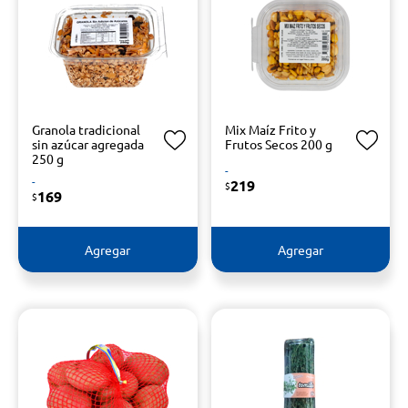
Granola tradicional
Mix Maíz Frito y
sin azúcar agregada
Frutos Secos 200 g
250 g
-
-
219
$
169
$
Agregar
Agregar