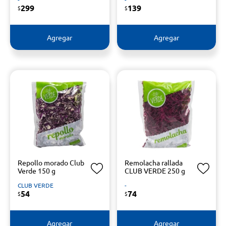
299
139
$
$
Agregar
Agregar
Repollo morado Club
Remolacha rallada
Verde 150 g
CLUB VERDE 250 g
CLUB VERDE
-
54
74
$
$
Agregar
Agregar