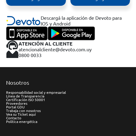
Descargá la aplicación de Devoto para
IOS y Android
ATENCIÓN AL CLIENTE
atencionalcliente@devoto.com.uy
0800 0033
Nosotros
Responsabilidad social y empresarial
Línea de Transparencia
Certificación ISO 50001
Proveedores
Portal GDU
Trabaja con nosotros
Vea su Ticket aquí
Contacto
Política energética