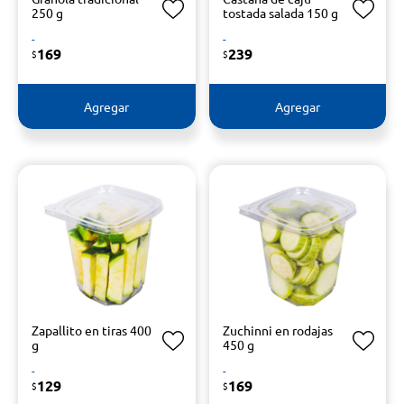
250 g
tostada salada 150 g
-
-
169
239
$
$
Agregar
Agregar
Zapallito en tiras 400
Zuchinni en rodajas
g
450 g
-
-
129
169
$
$