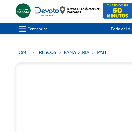
Devoto Fresh Market
Portones
Categorías
Feria del dí
HOME
FRESCOS
PANADERÍA
PAN