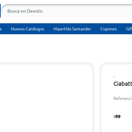
a
Nuevos Catálogos
HiperMás Santander
Cupones
Gif
-
Ciabat
Referenci
99
$