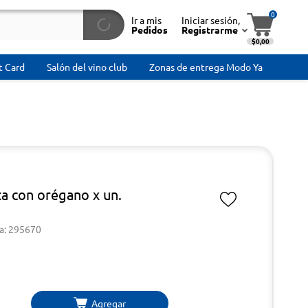
0
Ir a mis
Iniciar sesión,
Pedidos
Registrarme
$0,00
t Card
Salón del vino club
Zonas de entrega Modo Ya
ta con orégano x un.
a: 295670
Agregar