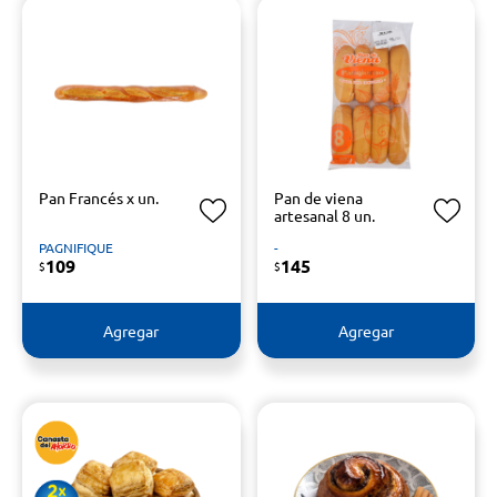
Pan Francés x un.
Pan de viena
artesanal 8 un.
PAGNIFIQUE
-
109
145
$
$
Agregar
Agregar