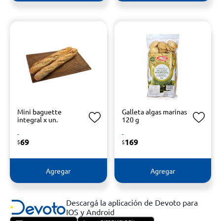
Mini baguette
Galleta algas marinas
integral x un.
120 g
-
-
69
169
$
$
Agregar
Agregar
Descargá la aplicación de Devoto para
IOS y Android