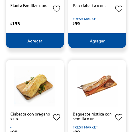
Flauta Familiar x un.
Pan ciabatta x un.
-
FRESH MARKET
133
99
$
$
Agregar
Agregar
Ciabatta con orégano
Baguette rústica con
x un.
semilla x un.
-
FRESH MARKET
99
99
$
$