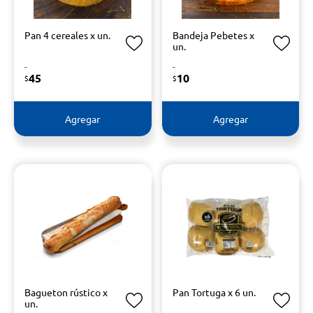
Pan 4 cereales x un.
Bandeja Pebetes x
un.
-
-
45
10
$
$
Agregar
Agregar
Bagueton rústico x
Pan Tortuga x 6 un.
un.