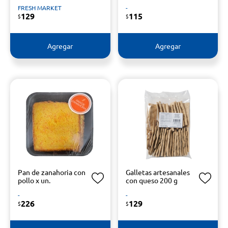
FRESH MARKET
-
129
115
$
$
Agregar
Agregar
Pan de zanahoria con
Galletas artesanales
pollo x un.
con queso 200 g
-
-
226
129
$
$