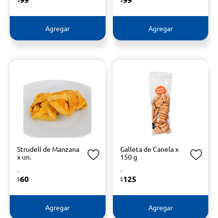
Agregar
Agregar
Strudell de Manzana
Galleta de Canela x
x un.
150 g
-
-
60
125
$
$
Agregar
Agregar