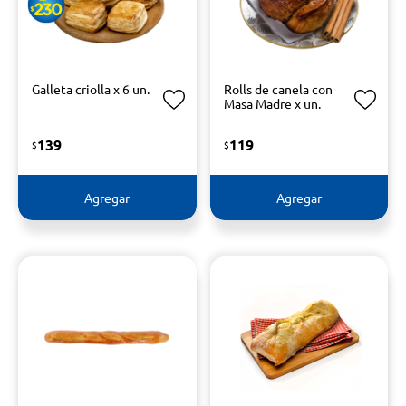
Galleta criolla x 6 un.
Rolls de canela con
Masa Madre x un.
-
-
139
119
$
$
Agregar
Agregar