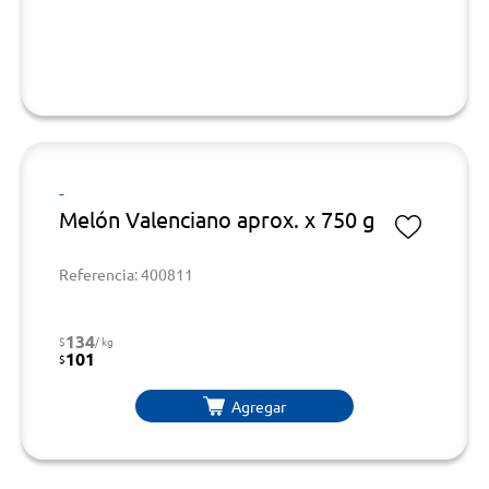
-
Melón Valenciano aprox. x 750 g
Referencia: 400811
134
$
/ kg
101
$
Agregar