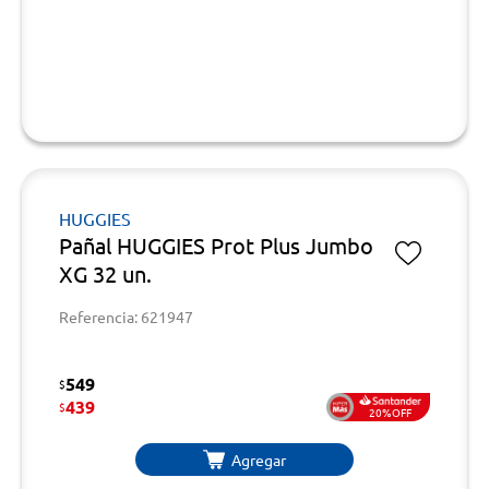
HUGGIES
Pañal HUGGIES Prot Plus Jumbo
XG 32 un.
Referencia: 621947
549
$
439
$
20%OFF
Agregar