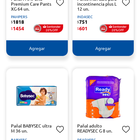
Premium Care Pants
incontinencia plus L
XG 64 un.
12 un.
PAMPERS
INDASEC
1818
751
$
$
1454
601
$
$
20%OFF
20%OFF
Agregar
Agregar
Pañal BABYSEC ultra
Pañal adulto
M 36 un.
READYSEC G 8 un.
BABYSEC
READYSEC