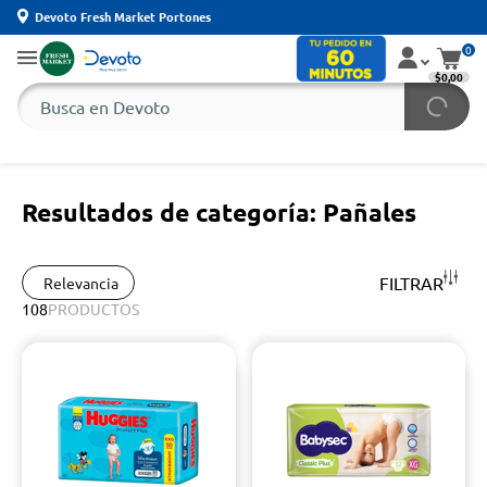
Devoto Fresh Market Portones
0
$0,00
Resultados de categoría: Pañales
FILTRAR
Relevancia
108
PRODUCTOS