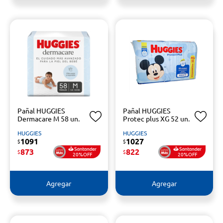
Pañal HUGGIES
Pañal HUGGIES
Dermacare M 58 un.
Protec plus XG 52 un.
HUGGIES
HUGGIES
1091
1027
$
$
873
822
$
$
20%OFF
20%OFF
Agregar
Agregar