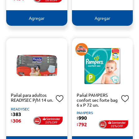
Agregar
Agregar
Pañal para adultos
Pañal PAMPERS
READYSEC P/M 14 un.
confort sec forte bag
6 x P 72 un.
READYSEC
PAMPERS
383
$
990
$
306
$
20%OFF
792
$
20%OFF