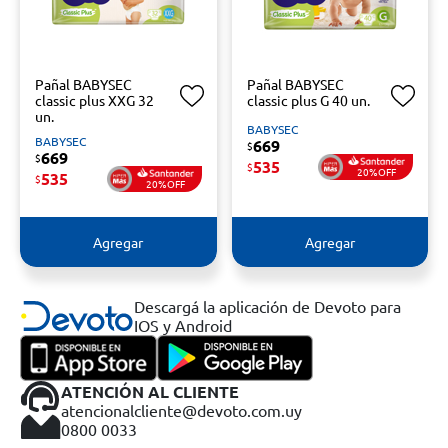
Pañal BABYSEC
Pañal BABYSEC
classic plus XXG 32
classic plus G 40 un.
un.
BABYSEC
BABYSEC
669
$
669
$
535
$
20%OFF
535
$
20%OFF
Agregar
Agregar
Descargá la aplicación de Devoto para
IOS y Android
ATENCIÓN AL CLIENTE
atencionalcliente@devoto.com.uy
0800 0033