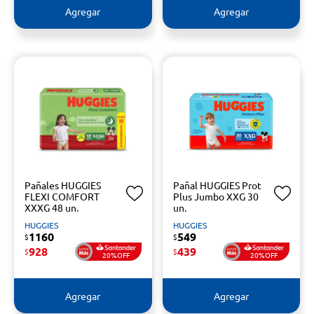
Agregar
Agregar
Pañales HUGGIES
Pañal HUGGIES Prot
FLEXI COMFORT
Plus Jumbo XXG 30
XXXG 48 un.
un.
HUGGIES
HUGGIES
1160
549
$
$
928
439
$
$
20%OFF
20%OFF
Agregar
Agregar