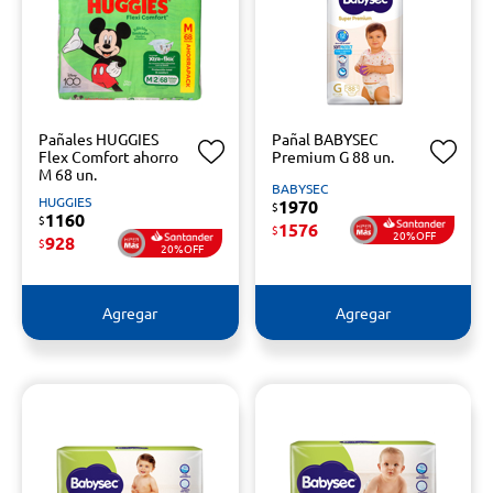
Pañales HUGGIES
Pañal BABYSEC
Flex Comfort ahorro
Premium G 88 un.
M 68 un.
BABYSEC
HUGGIES
1970
$
1160
$
1576
$
20%OFF
928
$
20%OFF
Agregar
Agregar