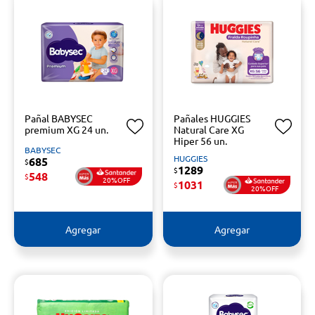
Pañal BABYSEC
Pañales HUGGIES
premium XG 24 un.
Natural Care XG
Hiper 56 un.
BABYSEC
HUGGIES
685
$
1289
$
548
$
20%OFF
1031
$
20%OFF
Agregar
Agregar