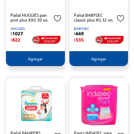
Pañal HUGGIES pan
Pañal BABYSEC
prot plus XXG 50 un
classic plus XG 32 un.
HUGGIES
BABYSEC
1027
669
$
$
822
535
$
$
20%OFF
20%OFF
Agregar
Agregar
Pañal PAMPERS
Pants INDASEC para