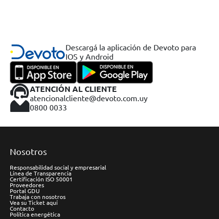
Descargá la aplicación de Devoto para
IOS y Android
ATENCIÓN AL CLIENTE
atencionalcliente@devoto.com.uy
0800 0033
Nosotros
Responsabilidad social y empresarial
Línea de Transparencia
Certificación ISO 50001
Proveedores
Portal GDU
Trabaja con nosotros
Vea su Ticket aquí
Contacto
Política energética