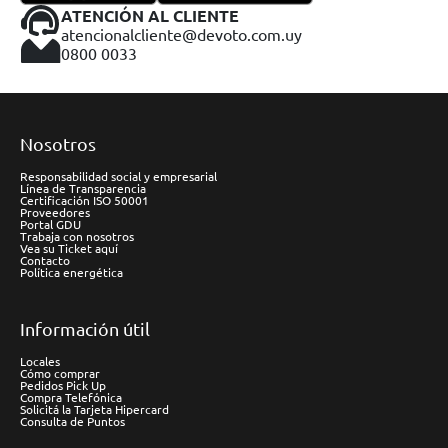
ATENCIÓN AL CLIENTE
atencionalcliente@devoto.com.uy
0800 0033
Nosotros
Responsabilidad social y empresarial
Línea de Transparencia
Certificación ISO 50001
Proveedores
Portal GDU
Trabaja con nosotros
Vea su Ticket aquí
Contacto
Política energética
Información útil
Locales
Cómo comprar
Pedidos Pick Up
Compra Telefónica
Solicitá la Tarjeta Hipercard
Consulta de Puntos