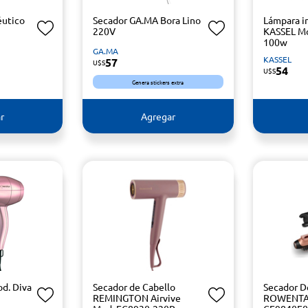
éutico
Secador GA.MA Bora Lino
Lámpara in
220V
KASSEL Mo
100w
GA.MA
KASSEL
57
U$S
54
U$S
Genera stickers extra
r
Agregar
d. Diva
Secador de Cabello
Secador D
REMINGTON Airvive
ROWENTA