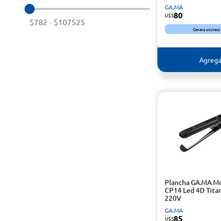
GA.MA
80
U$S
$782
-
$107525
Genera stickers
Agrega
Plancha GA.MA M
CP14 Led 4D Tita
220V
GA.MA
85
U$S