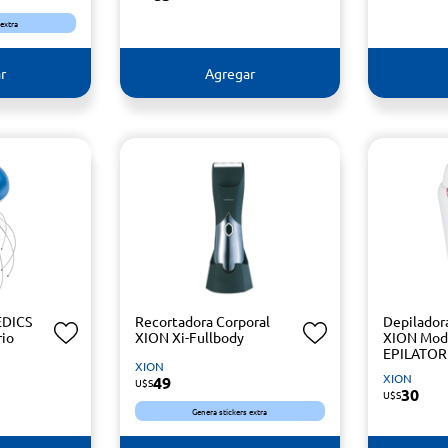
 extra
r
Agregar
EDICS
Recortadora Corporal
Depilador
rio
XION Xi-Fullbody
XION Mod.
EPILATOR
XION
XION
49
U$S
30
U$S
Genera stickers extra