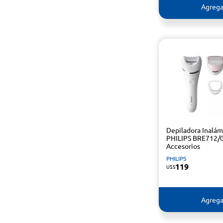
Agrega
Depiladora Inalám
PHILIPS BRE712/0
Accesorios
PHILIPS
119
U$S
Agrega