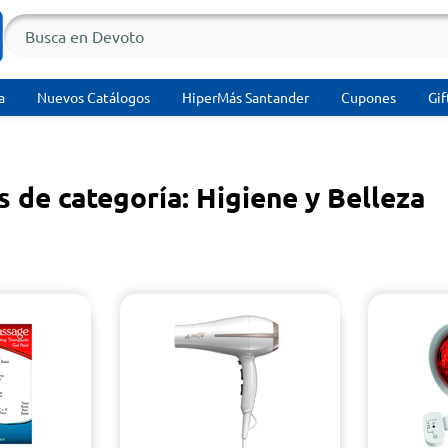
a
Nuevos Catálogos
HiperMás Santander
Cupones
Gif
 de categoría: Higiene y Belleza