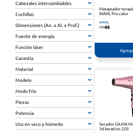
Cabezales intercambiables
Masajeador terap
WAHL frío calor
Cuchillas
WAHL
Dimensiones (An. x Al. x Prof.)
46
U$S
Fuente de energía
Función láser
Agrega
Garantía
Material
Modelo
Modo frío
Piezas
Potencia
Uso en seco y húmedo
Secador GA.MA Mo
3d keration 220