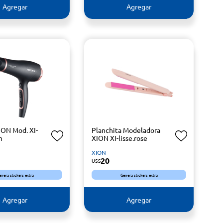
Agregar
Agregar
ION Mod. XI-
Planchita Modeladora
n
XION XI-lisse.rose
XION
20
U$S
enera stickers extra
Genera stickers extra
Agregar
Agregar