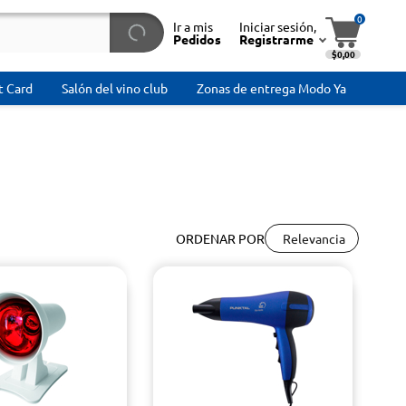
0
Ir a mis
Iniciar sesión,
Pedidos
Registrarme
$0,00
t Card
Salón del vino club
Zonas de entrega Modo Ya
Relevancia
ORDENAR POR