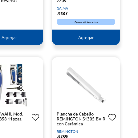
 Reverso
220v
GA.MA
87
U$S
Genera stickers extra
Agregar
Agregar
o WAHL Mod.
Plancha de Cabello
58 11pzas.
REMINGTON S1305-BV-R
con Cerámica
REMINGTON
39
U$S