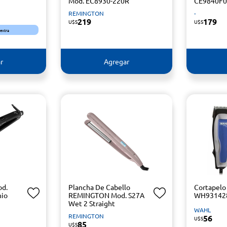
Mod. EC8930-220R
CE9840F0
REMINGTON
-
219
179
U$S
U$S
 extra
r
Agregar
od.
Plancha De Cabello
Cortapel
nio
REMINGTON Mod. S27A
WH931428
Wet 2 Straight
WAHL
REMINGTON
56
U$S
85
U$S