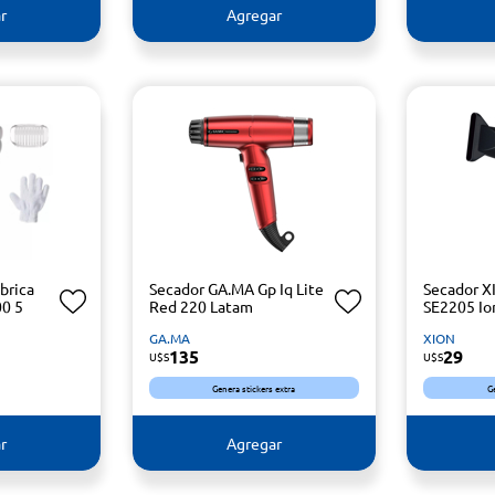
r
Agregar
brica
Secador GA.MA Gp Iq Lite
Secador X
0 5
Red 220 Latam
SE2205 Io
GA.MA
XION
135
29
U$S
U$S
Genera stickers extra
G
r
Agregar