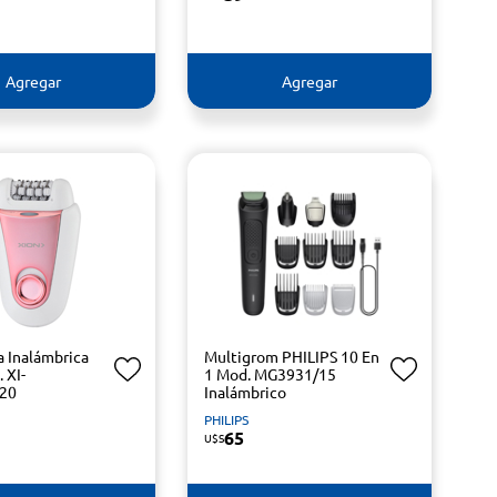
Agregar
Agregar
a Inalámbrica
Multigrom PHILIPS 10 En
 XI-
1 Mod. MG3931/15
20
Inalámbrico
PHILIPS
65
U$S