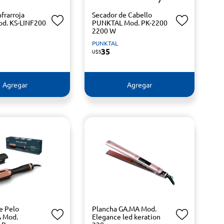
frarroja
Secador de Cabello
d. KS-LINF200
PUNKTAL Mod. PK-2200
2200 W
PUNKTAL
35
U$S
Agregar
Agregar
e Pelo
Plancha GA.MA Mod.
 Mod.
Elegance led keration