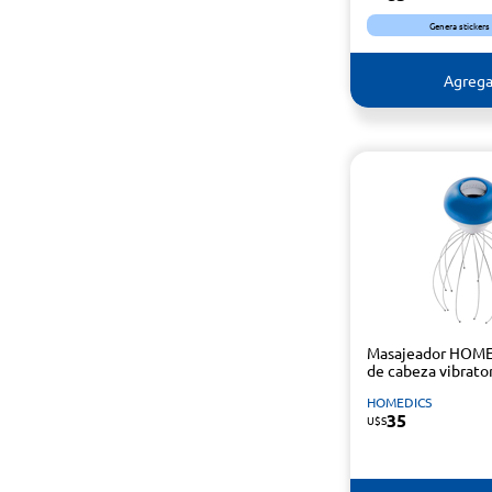
Genera stickers
Agrega
Masajeador HOM
de cabeza vibrato
HOMEDICS
35
U$S